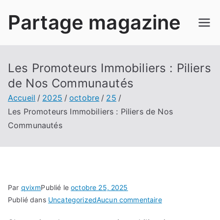
Aller
Partage magazine
au
contenu
Les Promoteurs Immobiliers : Piliers
de Nos Communautés
Accueil
2025
octobre
25
Les Promoteurs Immobiliers : Piliers de Nos
Communautés
Par
qvixm
Publié le
octobre 25, 2025
sur
Publié dans
Uncategorized
Aucun commentaire
Les