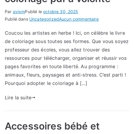
compréhension
de
Par
qvixm
Publié le
octobre 30, 2025
l’héritage
sur
Publié dans
Uncategorized
Aucun commentaire
vinicole
prêt·e
Coucou les artistes en herbe ! Ici, on célèbre le livre
à
de coloriage sous toutes ses formes. Que vous soyez
décompresser
?
professeur des écoles, vous allez trouver des
essayez
ressources pour télécharger, organiser et réussir vos
le
pages favorites en toute liberté. Au programme :
livre
animaux, fleurs, paysages et anti-stress. C’est parti !
de
Pourquoi adopter le coloriage à […]
coloriage
pdf
Lire la suite
à
volonté
Accessoires bébé et