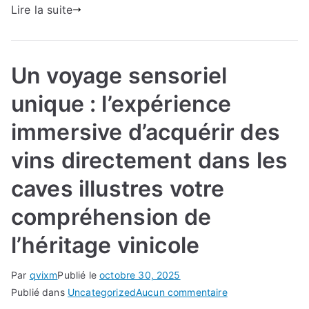
d’exploration
Lire la suite
et
d’achat
dans
Un voyage sensoriel
les
caves
unique : l’expérience
à
vin
immersive d’acquérir des
traditionnelles
vins directement dans les
votre
compréhension
caves illustres votre
de
l’héritage
compréhension de
vinicole
l’héritage vinicole
Par
qvixm
Publié le
octobre 30, 2025
sur
Publié dans
Uncategorized
Aucun commentaire
Un