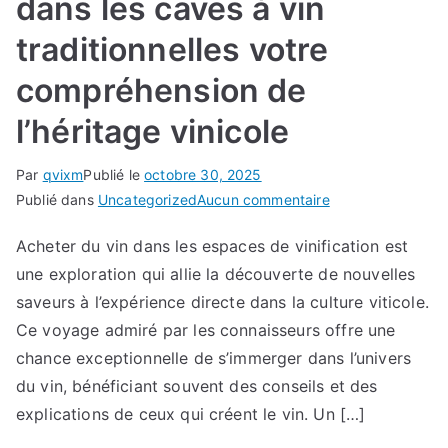
dans les caves à vin
l’héritage
vinicole
traditionnelles votre
compréhension de
l’héritage vinicole
Par
qvixm
Publié le
octobre 30, 2025
sur
Publié dans
Uncategorized
Aucun commentaire
La
Acheter du vin dans les espaces de vinification est
quête
une exploration qui allie la découverte de nouvelles
du
connaisseur
saveurs à l’expérience directe dans la culture viticole.
:
Ce voyage admiré par les connaisseurs offre une
le
chance exceptionnelle de s’immerger dans l’univers
parcours
du vin, bénéficiant souvent des conseils et des
fascinant
explications de ceux qui créent le vin. Un […]
d’exploration