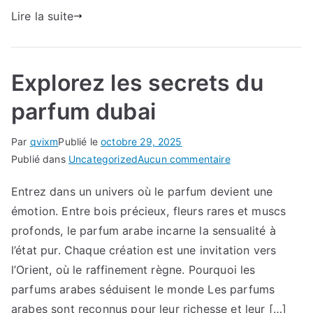
Lire la suite
Explorez les secrets du
parfum dubai
Par
qvixm
Publié le
octobre 29, 2025
sur
Publié dans
Uncategorized
Aucun commentaire
Explorez
Entrez dans un univers où le parfum devient une
les
émotion. Entre bois précieux, fleurs rares et muscs
secrets
du
profonds, le parfum arabe incarne la sensualité à
parfum
l’état pur. Chaque création est une invitation vers
dubai
l’Orient, où le raffinement règne. Pourquoi les
parfums arabes séduisent le monde Les parfums
arabes sont reconnus pour leur richesse et leur […]