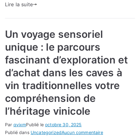
et
Lire la suite
d’achat
dans
les
Un voyage sensoriel
caves
à
unique : le parcours
vin
traditionnelles
fascinant d’exploration et
votre
d’achat dans les caves à
compréhension
de
vin traditionnelles votre
l’héritage
vinicole
compréhension de
l’héritage vinicole
Par
qvixm
Publié le
octobre 30, 2025
sur
Publié dans
Uncategorized
Aucun commentaire
Un