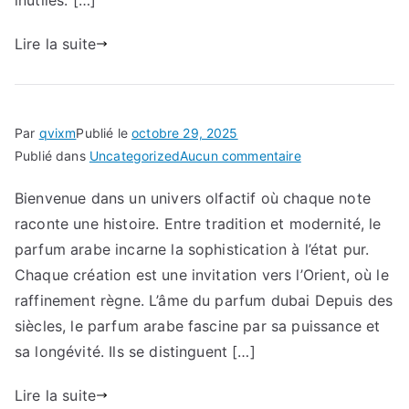
inutiles. […]
les
équipements
Lire la suite
incontournables
Par
qvixm
Publié le
octobre 29, 2025
sur
Publié dans
Uncategorized
Aucun commentaire
Bienvenue dans un univers olfactif où chaque note
raconte une histoire. Entre tradition et modernité, le
parfum arabe incarne la sophistication à l’état pur.
Chaque création est une invitation vers l’Orient, où le
raffinement règne. L’âme du parfum dubai Depuis des
siècles, le parfum arabe fascine par sa puissance et
sa longévité. Ils se distinguent […]
Lire la suite