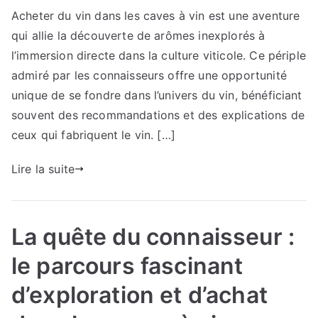
Acheter du vin dans les caves à vin est une aventure
voyage
qui allie la découverte de arômes inexplorés à
sensoriel
unique
l’immersion directe dans la culture viticole. Ce périple
:
admiré par les connaisseurs offre une opportunité
l’expérience
unique de se fondre dans l’univers du vin, bénéficiant
immersive
souvent des recommandations et des explications de
d’acquérir
ceux qui fabriquent le vin. […]
des
vins
Lire la suite
directement
dans
les
La quête du connaisseur :
caves
illustres
le parcours fascinant
votre
compréhension
d’exploration et d’achat
de