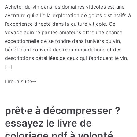
Acheter du vin dans les domaines viticoles est une
voyage
aventure qui allie la exploration de gouts distinctifs à
sensoriel
unique
l’expérience directe dans la culture viticole. Ce
:
voyage admiré par les amateurs offre une chance
le
exceptionnelle de se fondre dans l’univers du vin,
parcours
bénéficiant souvent des recommandations et des
fascinant
descriptions détaillées de ceux qui fabriquent le vin.
d’exploration
[…]
et
d’achat
Lire la suite
dans
les
caves
à
prêt·e à décompresser ?
vin
essayez le livre de
traditionnelles
votre
coloriage pdf à volonté