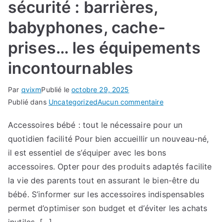
sécurité : barrières,
babyphones, cache-
prises… les équipements
incontournables
Par
qvixm
Publié le
octobre 29, 2025
sur
Publié dans
Uncategorized
Aucun commentaire
Accessoires
Accessoires bébé : tout le nécessaire pour un
bébé
quotidien facilité Pour bien accueillir un nouveau-né,
et
sécurité
il est essentiel de s’équiper avec les bons
:
accessoires. Opter pour des produits adaptés facilite
barrières,
la vie des parents tout en assurant le bien-être du
babyphones,
bébé. S’informer sur les accessoires indispensables
cache-
permet d’optimiser son budget et d’éviter les achats
prises…