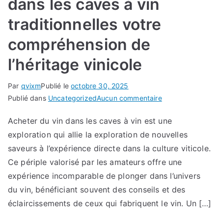
dans les caves à vin
traditionnelles votre
compréhension de
l’héritage vinicole
Par
qvixm
Publié le
octobre 30, 2025
sur
Publié dans
Uncategorized
Aucun commentaire
Plongée
Acheter du vin dans les caves à vin est une
authentique
exploration qui allie la exploration de nouvelles
dans
l’univers
saveurs à l’expérience directe dans la culture viticole.
viticole
Ce périple valorisé par les amateurs offre une
:
expérience incomparable de plonger dans l’univers
le
du vin, bénéficiant souvent des conseils et des
parcours
éclaircissements de ceux qui fabriquent le vin. Un […]
fascinant