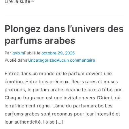
Lire la suite
Plongez dans l’univers des
parfums arabes
Par
qvixm
Publié le
octobre 29, 2025
sur
Publié dans
Uncategorized
Aucun commentaire
Plongez
Entrez dans un monde où le parfum devient une
dans
émotion. Entre bois précieux, fleurs rares et muscs
l’univers
des
profonds, le parfum arabe incarne le luxe à l’état pur.
parfums
Chaque fragrance est une invitation vers l’Orient, où
arabes
le raffinement règne. L’âme du parfum arabe Les
parfums arabes sont reconnus pour leur intensité et
leur authenticité. Ils se […]