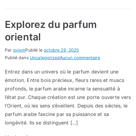
Explorez du parfum
oriental
Par
qvixm
Publié le
octobre 29, 2025
sur
Publié dans
Uncategorized
Aucun commentaire
Explorez
Entrez dans un univers où le parfum devient une
du
émotion. Entre bois précieux, fleurs rares et muscs
parfum
oriental
profonds, le parfum arabe incarne la sensualité à
l’état pur. Chaque création est une porte ouverte vers
l’Orient, où les sens s’éveillent. Depuis des siècles, le
parfum arabe fascine par sa puissance et sa
longévité. Ils se distinguent […]