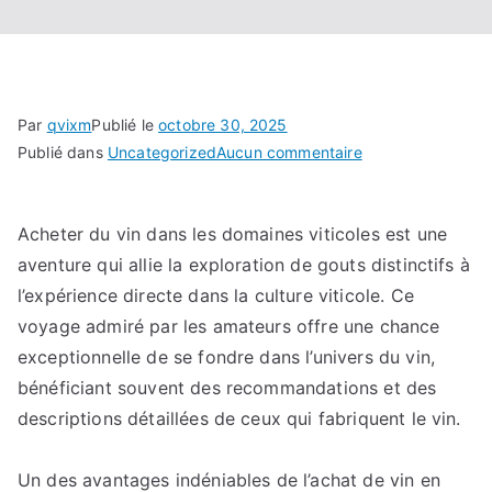
Par
qvixm
Publié le
octobre 30, 2025
sur
Publié dans
Uncategorized
Aucun commentaire
Un
voyage
Acheter du vin dans les domaines viticoles est une
sensoriel
unique
aventure qui allie la exploration de gouts distinctifs à
:
l’expérience directe dans la culture viticole. Ce
le
voyage admiré par les amateurs offre une chance
parcours
exceptionnelle de se fondre dans l’univers du vin,
fascinant
bénéficiant souvent des recommandations et des
d’exploration
descriptions détaillées de ceux qui fabriquent le vin.
et
d’achat
Un des avantages indéniables de l’achat de vin en
dans