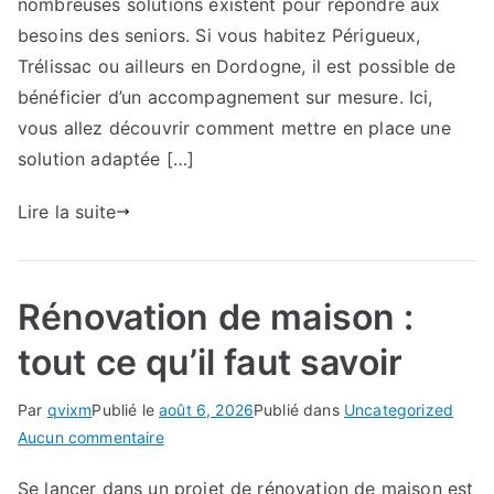
bien
nombreuses solutions existent pour répondre aux
préparer
besoins des seniors. Si vous habitez Périgueux,
vos
Trélissac ou ailleurs en Dordogne, il est possible de
travaux
bénéficier d’un accompagnement sur mesure. Ici,
d’mise
vous allez découvrir comment mettre en place une
aux
solution adaptée […]
normes
PMR
Lire la suite
à
Trélissac
:
solutions
Rénovation de maison :
professionnelles
tout ce qu’il faut savoir
Par
qvixm
Publié le
août 6, 2026
Publié dans
Uncategorized
sur
Aucun commentaire
Rénovation
Se lancer dans un projet de rénovation de maison est
de