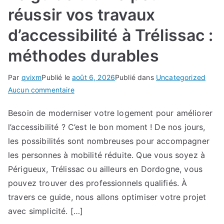
efficaces
réussir vos travaux
d’accessibilité à Trélissac :
méthodes durables
Par
qvixm
Publié le
août 6, 2026
Publié dans
Uncategorized
sur
Aucun commentaire
Le
Besoin de moderniser votre logement pour améliorer
guide
l’accessibilité ? C’est le bon moment ! De nos jours,
ultime
pour
les possibilités sont nombreuses pour accompagner
réussir
les personnes à mobilité réduite. Que vous soyez à
vos
Périgueux, Trélissac ou ailleurs en Dordogne, vous
travaux
pouvez trouver des professionnels qualifiés. À
d’accessibilité
travers ce guide, nous allons optimiser votre projet
à
avec simplicité. […]
Trélissac