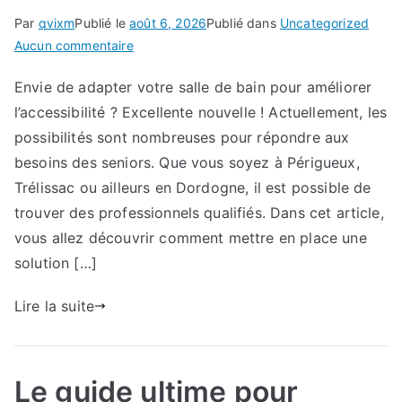
Par
qvixm
Publié le
août 6, 2026
Publié dans
Uncategorized
sur
Aucun commentaire
Nos
Envie de adapter votre salle de bain pour améliorer
recommandations
l’accessibilité ? Excellente nouvelle ! Actuellement, les
pour
optimiser
possibilités sont nombreuses pour répondre aux
votre
besoins des seniors. Que vous soyez à Périgueux,
salle
Trélissac ou ailleurs en Dordogne, il est possible de
de
trouver des professionnels qualifiés. Dans cet article,
bain
vous allez découvrir comment mettre en place une
accessible
solution […]
en
région
Lire la suite
de
Périgueux
:
méthodes
Le guide ultime pour