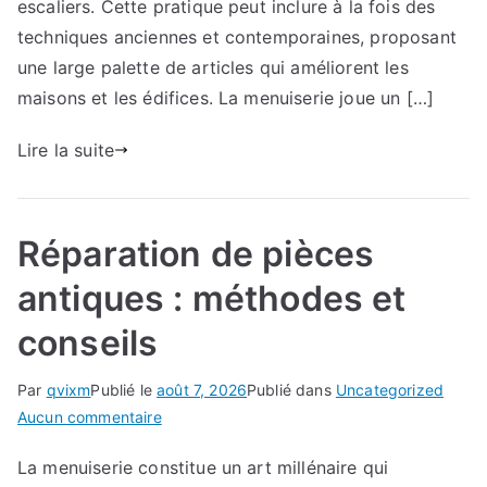
escaliers. Cette pratique peut inclure à la fois des
type
techniques anciennes et contemporaines, proposant
de
une large palette de articles qui améliorent les
bois
maisons et les édifices. La menuiserie joue un […]
pour
vos
Lire la suite
réalisations
de
menuiserie
Réparation de pièces
antiques : méthodes et
conseils
Par
qvixm
Publié le
août 7, 2026
Publié dans
Uncategorized
sur
Aucun commentaire
Réparation
La menuiserie constitue un art millénaire qui
de