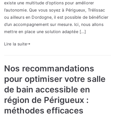
optimiser
existe une multitude d’options pour améliorer
vos
l’autonomie. Que vous soyez à Périgueux, Trélissac
projets
ou ailleurs en Dordogne, il est possible de bénéficier
d’accessibilité
d’un accompagnement sur mesure. Ici, nous allons
à
mettre en place une solution adaptée […]
en
Dordogne
Lire la suite
:
solutions
efficaces
Nos recommandations
pour optimiser votre salle
de bain accessible en
région de Périgueux :
méthodes efficaces