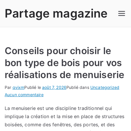
Aller
Partage magazine
au
contenu
Conseils pour choisir le
bon type de bois pour vos
réalisations de menuiserie
Par
qvixm
Publié le
août 7, 2026
Publié dans
Uncategorized
sur
Aucun commentaire
Conseils
La menuiserie est une discipline traditionnel qui
pour
implique la création et la mise en place de structures
choisir
le
boisées, comme des fenêtres, des portes, et des
bon