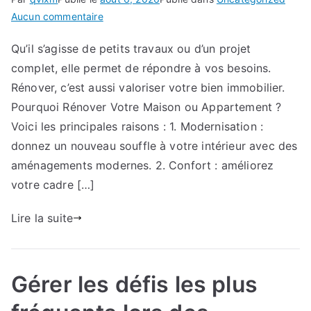
sur
Aucun commentaire
Les
Qu’il s’agisse de petits travaux ou d’un projet
erreurs
complet, elle permet de répondre à vos besoins.
à
éviter
Rénover, c’est aussi valoriser votre bien immobilier.
lors
Pourquoi Rénover Votre Maison ou Appartement ?
de
Voici les principales raisons : 1. Modernisation :
vos
donnez un nouveau souffle à votre intérieur avec des
travaux
aménagements modernes. 2. Confort : améliorez
de
votre cadre […]
rénovation
:
Lire la suite
les
pièges
à
anticiper.
Gérer les défis les plus