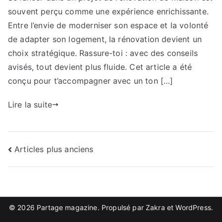
souvent perçu comme une expérience enrichissante.
maison
:
Entre l’envie de moderniser son espace et la volonté
tout
de adapter son logement, la rénovation devient un
ce
choix stratégique. Rassure-toi : avec des conseils
qu’il
avisés, tout devient plus fluide. Cet article a été
faut
conçu pour t’accompagner avec un ton […]
savoir
Lire la suite
Navigation
Articles plus anciens
des
articles
© 2026
Partage magazine
. Propulsé par
Zakra
et
WordPress
.