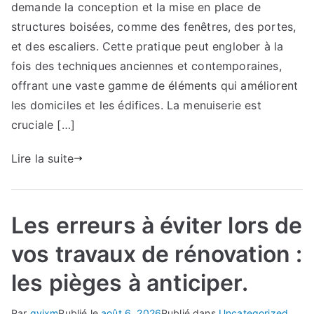
demande la conception et la mise en place de
pièces
antiques
structures boisées, comme des fenêtres, des portes,
:
et des escaliers. Cette pratique peut englober à la
méthodes
fois des techniques anciennes et contemporaines,
et
offrant une vaste gamme de éléments qui améliorent
conseils
les domiciles et les édifices. La menuiserie est
cruciale […]
Lire la suite
Les erreurs à éviter lors de
vos travaux de rénovation :
les pièges à anticiper.
Par
qvixm
Publié le
août 6, 2026
Publié dans
Uncategorized