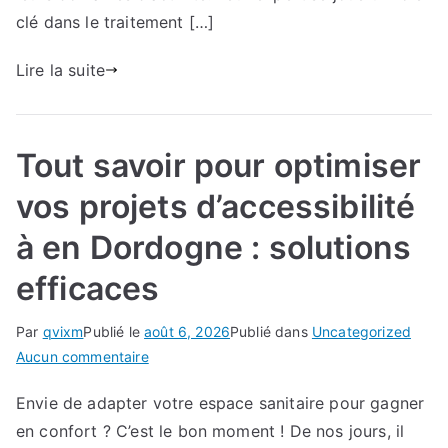
maison.
clé dans le traitement […]
Lire la suite
Tout savoir pour optimiser
vos projets d’accessibilité
à en Dordogne : solutions
efficaces
Par
qvixm
Publié le
août 6, 2026
Publié dans
Uncategorized
sur
Aucun commentaire
Tout
Envie de adapter votre espace sanitaire pour gagner
savoir
en confort ? C’est le bon moment ! De nos jours, il
pour