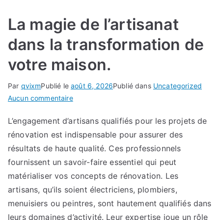
La magie de l’artisanat
dans la transformation de
votre maison.
Par
qvixm
Publié le
août 6, 2026
Publié dans
Uncategorized
sur
Aucun commentaire
La
L’engagement d’artisans qualifiés pour les projets de
magie
rénovation est indispensable pour assurer des
de
l’artisanat
résultats de haute qualité. Ces professionnels
dans
fournissent un savoir-faire essentiel qui peut
la
matérialiser vos concepts de rénovation. Les
transformation
artisans, qu’ils soient électriciens, plombiers,
de
menuisiers ou peintres, sont hautement qualifiés dans
votre
leurs domaines d’activité. Leur expertise joue un rôle