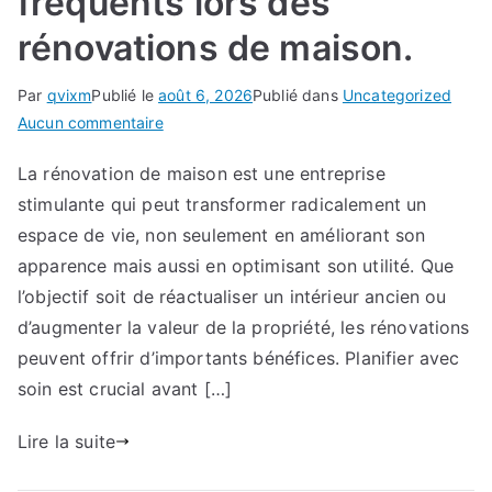
fréquents lors des
rénovations de maison.
Par
qvixm
Publié le
août 6, 2026
Publié dans
Uncategorized
sur
Aucun commentaire
Gérer
La rénovation de maison est une entreprise
les
stimulante qui peut transformer radicalement un
défis
les
espace de vie, non seulement en améliorant son
plus
apparence mais aussi en optimisant son utilité. Que
fréquents
l’objectif soit de réactualiser un intérieur ancien ou
lors
d’augmenter la valeur de la propriété, les rénovations
des
peuvent offrir d’importants bénéfices. Planifier avec
rénovations
soin est crucial avant […]
de
maison.
Lire la suite