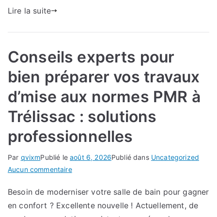
:
Lire la suite
méthodes
durables
Conseils experts pour
bien préparer vos travaux
d’mise aux normes PMR à
Trélissac : solutions
professionnelles
Par
qvixm
Publié le
août 6, 2026
Publié dans
Uncategorized
sur
Aucun commentaire
Conseils
Besoin de moderniser votre salle de bain pour gagner
experts
en confort ? Excellente nouvelle ! Actuellement, de
pour