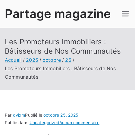
Aller
Partage magazine
au
contenu
Les Promoteurs Immobiliers :
Bâtisseurs de Nos Communautés
Accueil
2025
octobre
25
Les Promoteurs Immobiliers : Bâtisseurs de Nos
Communautés
Par
qvixm
Publié le
octobre 25, 2025
sur
Publié dans
Uncategorized
Aucun commentaire
Les