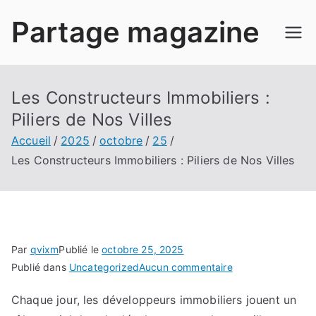
Aller
Partage magazine
au
contenu
Les Constructeurs Immobiliers :
Piliers de Nos Villes
Accueil
2025
octobre
25
Les Constructeurs Immobiliers : Piliers de Nos Villes
Par
qvixm
Publié le
octobre 25, 2025
sur
Publié dans
Uncategorized
Aucun commentaire
Les
Chaque jour, les développeurs immobiliers jouent un
Constructeurs