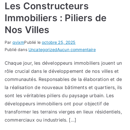
Les Constructeurs
Immobiliers : Piliers de
Nos Villes
Par
qvixm
Publié le
octobre 25, 2025
sur
Publié dans
Uncategorized
Aucun commentaire
Les
Chaque jour, les développeurs immobiliers jouent un
Constructeurs
rôle crucial dans le développement de nos villes et
Immobiliers
:
communautés. Responsables de la élaboration et de
Piliers
la réalisation de nouveaux bâtiments et quartiers, ils
de
sont les véritables piliers du paysage urbain. Les
Nos
développeurs immobiliers ont pour objectif de
Villes
transformer les terrains vierges en lieux résidentiels,
commerciaux ou industriels. […]