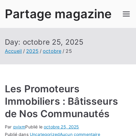
Aller
Partage magazine
au
contenu
Day:
octobre 25, 2025
Accueil
2025
octobre
25
Les Promoteurs
Immobiliers : Bâtisseurs
de Nos Communautés
Par
qvixm
Publié le
octobre 25, 2025
sur
Publié dans
Uncategorized
Aucun commentaire