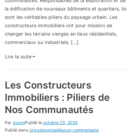
communautés. Responsables de la élaboration et de
Piliers
la édification de nouveaux bâtiments et quartiers, ils
de
sont les véritables piliers du paysage urbain. Les
Nos
constructeurs immobiliers ont pour mission de
Communautés
changer les terrains vierges en lieux résidentiels,
commerciaux ou industriels. […]
Lire la suite
Les Constructeurs
Immobiliers : Piliers de
Nos Communautés
Par
qvixm
Publié le
octobre 25, 2025
sur
Publié dans
Uncategorized
Aucun commentaire