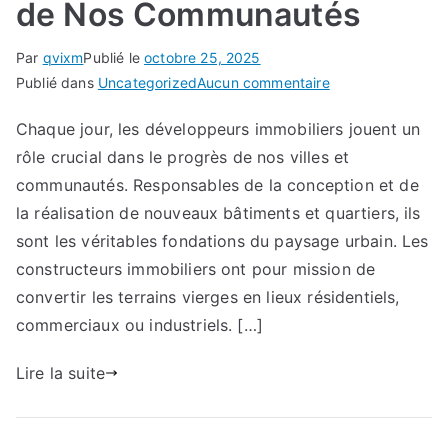
de Nos Communautés
Par
qvixm
Publié le
octobre 25, 2025
sur
Publié dans
Uncategorized
Aucun commentaire
Les
Chaque jour, les développeurs immobiliers jouent un
Développeurs
rôle crucial dans le progrès de nos villes et
Immobiliers
:
communautés. Responsables de la conception et de
Architectes
la réalisation de nouveaux bâtiments et quartiers, ils
de
sont les véritables fondations du paysage urbain. Les
Nos
constructeurs immobiliers ont pour mission de
Communautés
convertir les terrains vierges en lieux résidentiels,
commerciaux ou industriels. […]
Lire la suite