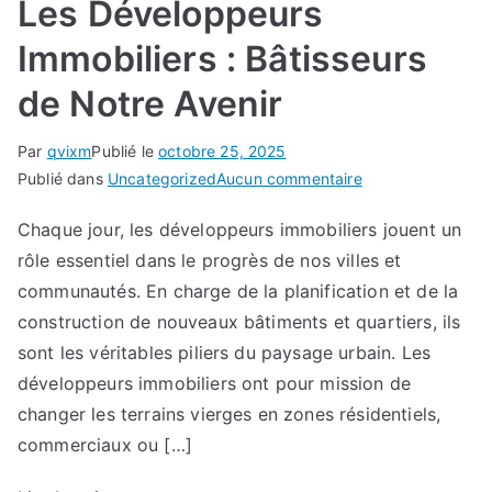
Les Développeurs
Immobiliers : Bâtisseurs
de Notre Avenir
Par
qvixm
Publié le
octobre 25, 2025
sur
Publié dans
Uncategorized
Aucun commentaire
Les
Chaque jour, les développeurs immobiliers jouent un
Développeurs
rôle essentiel dans le progrès de nos villes et
Immobiliers
:
communautés. En charge de la planification et de la
Bâtisseurs
construction de nouveaux bâtiments et quartiers, ils
de
sont les véritables piliers du paysage urbain. Les
Notre
développeurs immobiliers ont pour mission de
Avenir
changer les terrains vierges en zones résidentiels,
commerciaux ou […]