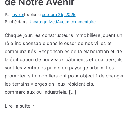
de Notre Avenir
Par
qvixm
Publié le
octobre 25, 2025
sur
Publié dans
Uncategorized
Aucun commentaire
Les
Chaque jour, les constructeurs immobiliers jouent un
Constructeurs
rôle indispensable dans le essor de nos villes et
Immobiliers
:
communautés. Responsables de la élaboration et de
Bâtisseurs
la édification de nouveaux bâtiments et quartiers, ils
de
sont les véritables piliers du paysage urbain. Les
Notre
promoteurs immobiliers ont pour objectif de changer
Avenir
les terrains vierges en lieux résidentiels,
commerciaux ou industriels. […]
Lire la suite