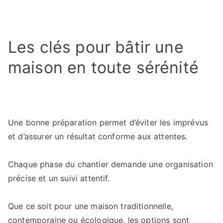
Les
garanties
et
Les clés pour bâtir une
assurances
:
maison en toute sérénité
Les
couvertures
indispensables
pour
éviter
Une bonne préparation permet d’éviter les imprévus
les
et d’assurer un résultat conforme aux attentes.
mauvaises
surprises
Chaque phase du chantier demande une organisation
précise et un suivi attentif.
Que ce soit pour une maison traditionnelle,
contemporaine ou écologique, les options sont