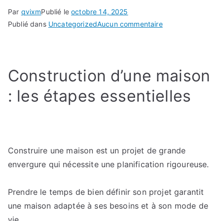
Par
qvixm
Publié le
octobre 14, 2025
sur
Publié dans
Uncategorized
Aucun commentaire
Construction
d’une
maison
Construction d’une maison
:
Les
: les étapes essentielles
différences
entre
auto-
construction,
clé
Construire une maison est un projet de grande
en
envergure qui nécessite une planification rigoureuse.
main
et
Prendre le temps de bien définir son projet garantit
accompagnemen
une maison adaptée à ses besoins et à son mode de
partiel
vie.