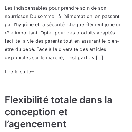
L’alimentation
Les indispensables pour prendre soin de son
de
nourrisson Du sommeil à l’alimentation, en passant
bébé
:
par l’hygiène et la sécurité, chaque élément joue un
tout
rôle important. Opter pour des produits adaptés
le
facilite la vie des parents tout en assurant le bien-
nécessaire
être du bébé. Face à la diversité des articles
pour
disponibles sur le marché, il est parfois […]
faciliter
l’apprentissage
Lire la suite
alimentaire
Flexibilité totale dans la
conception et
l’agencement