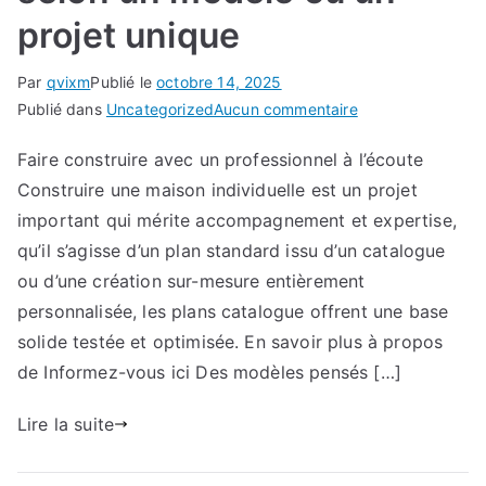
projet unique
Par
qvixm
Publié le
octobre 14, 2025
sur
Publié dans
Uncategorized
Aucun commentaire
Faire
Faire construire avec un professionnel à l’écoute
construire
Construire une maison individuelle est un projet
sa
maison
important qui mérite accompagnement et expertise,
selon
qu’il s’agisse d’un plan standard issu d’un catalogue
un
ou d’une création sur-mesure entièrement
modèle
personnalisée, les plans catalogue offrent une base
ou
solide testée et optimisée. En savoir plus à propos
un
de Informez-vous ici Des modèles pensés […]
projet
unique
Lire la suite