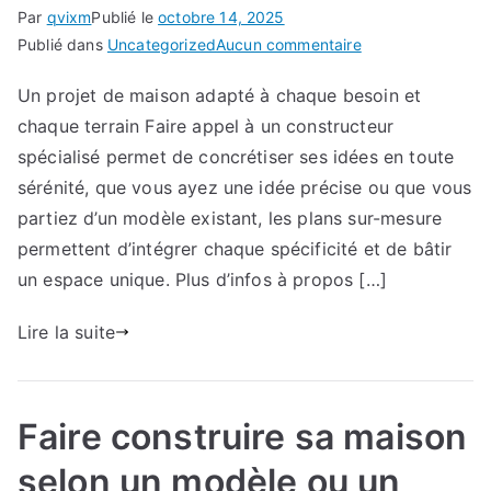
Par
qvixm
Publié le
octobre 14, 2025
sur
Publié dans
Uncategorized
Aucun commentaire
Flexibilité
Un projet de maison adapté à chaque besoin et
totale
chaque terrain Faire appel à un constructeur
dans
la
spécialisé permet de concrétiser ses idées en toute
conception
sérénité, que vous ayez une idée précise ou que vous
et
partiez d’un modèle existant, les plans sur-mesure
l’agencement
permettent d’intégrer chaque spécificité et de bâtir
un espace unique. Plus d’infos à propos […]
Lire la suite
Faire construire sa maison
selon un modèle ou un