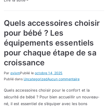
Lire la suite
sacs
à
langer…
les
Quels accessoires choisir
équipements
pour bébé ? Les
pratiques
équipements essentiels
pour chaque étape de sa
croissance
Par
qvixm
Publié le
octobre 14, 2025
sur
Publié dans
Uncategorized
Aucun commentaire
Quels
Quels accessoires choisir pour le confort et la
accessoires
sécurité de bébé ? Pour bien accueillir un nouveau-
choisir
pour
né, il est essentiel de s’équiper avec les bons