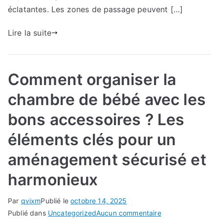
?
éclatantes. Les zones de passage peuvent […]
Astuces
simples
Lire la suite
et
efficaces
Comment organiser la
chambre de bébé avec les
bons accessoires ? Les
éléments clés pour un
aménagement sécurisé et
harmonieux
Par
qvixm
Publié le
octobre 14, 2025
sur
Publié dans
Uncategorized
Aucun commentaire