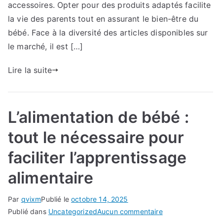
bébé
accessoires. Opter pour des produits adaptés facilite
?
la vie des parents tout en assurant le bien-être du
Les
bébé. Face à la diversité des articles disponibles sur
équipements
le marché, il est […]
essentiels
pour
Lire la suite
chaque
étape
de
L’alimentation de bébé :
sa
croissance
tout le nécessaire pour
faciliter l’apprentissage
alimentaire
Par
qvixm
Publié le
octobre 14, 2025
sur
Publié dans
Uncategorized
Aucun commentaire