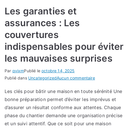
Les garanties et
assurances : Les
couvertures
indispensables pour éviter
les mauvaises surprises
Par
qvixm
Publié le
octobre 14, 2025
sur
Publié dans
Uncategorized
Aucun commentaire
Les
Les clés pour bâtir une maison en toute sérénité Une
garanties
bonne préparation permet d’éviter les imprévus et
et
assurances
d’assurer un résultat conforme aux attentes. Chaque
:
phase du chantier demande une organisation précise
Les
et un suivi attentif. Que ce soit pour une maison
couvertures