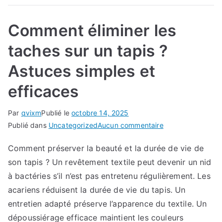
Comment éliminer les
taches sur un tapis ?
Astuces simples et
efficaces
Par
qvixm
Publié le
octobre 14, 2025
sur
Publié dans
Uncategorized
Aucun commentaire
Comment
Comment préserver la beauté et la durée de vie de
éliminer
son tapis ? Un revêtement textile peut devenir un nid
les
taches
à bactéries s’il n’est pas entretenu régulièrement. Les
sur
acariens réduisent la durée de vie du tapis. Un
un
entretien adapté préserve l’apparence du textile. Un
tapis
dépoussiérage efficace maintient les couleurs