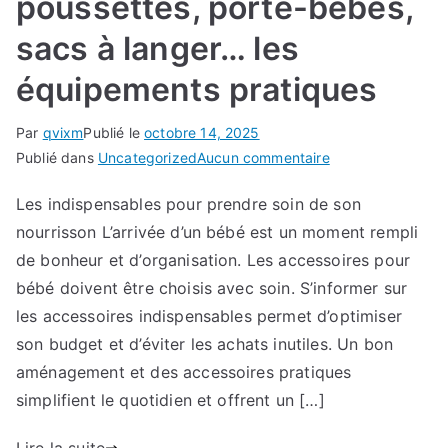
poussettes, porte-bébés,
et
sacs à langer… les
harmonieux
équipements pratiques
Par
qvixm
Publié le
octobre 14, 2025
sur
Publié dans
Uncategorized
Aucun commentaire
Les
Les indispensables pour prendre soin de son
accessoires
nourrisson L’arrivée d’un bébé est un moment rempli
pour
les
de bonheur et d’organisation. Les accessoires pour
sorties
bébé doivent être choisis avec soin. S’informer sur
avec
les accessoires indispensables permet d’optimiser
bébé
son budget et d’éviter les achats inutiles. Un bon
:
aménagement et des accessoires pratiques
poussettes,
simplifient le quotidien et offrent un […]
porte-
bébés,