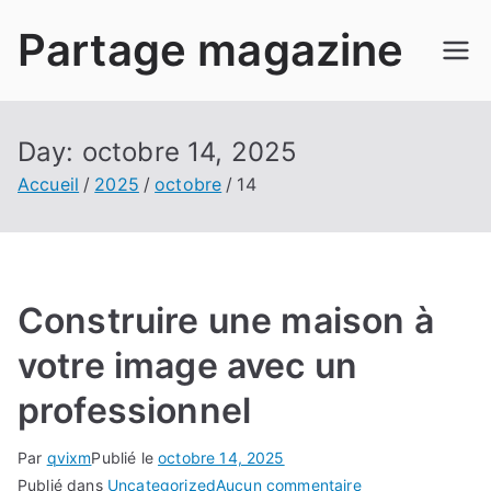
Aller
Partage magazine
au
contenu
Day:
octobre 14, 2025
Accueil
2025
octobre
14
Construire une maison à
votre image avec un
professionnel
Par
qvixm
Publié le
octobre 14, 2025
sur
Publié dans
Uncategorized
Aucun commentaire