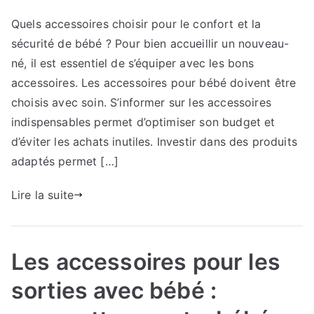
Comment
Quels accessoires choisir pour le confort et la
organiser
sécurité de bébé ? Pour bien accueillir un nouveau-
la
chambre
né, il est essentiel de s’équiper avec les bons
de
accessoires. Les accessoires pour bébé doivent être
bébé
choisis avec soin. S’informer sur les accessoires
avec
indispensables permet d’optimiser son budget et
les
d’éviter les achats inutiles. Investir dans des produits
bons
adaptés permet […]
accessoires
?
Lire la suite
Les
éléments
clés
pour
Les accessoires pour les
un
sorties avec bébé :
aménagement
sécurisé