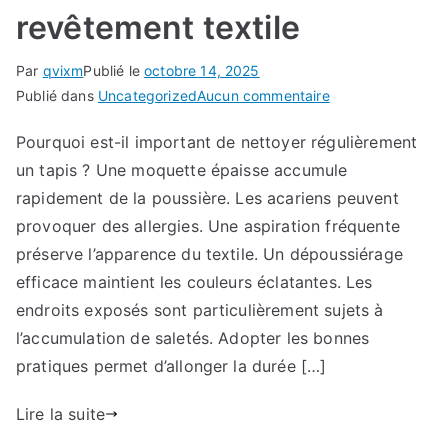
revêtement textile
Par
qvixm
Publié le
octobre 14, 2025
sur
Publié dans
Uncategorized
Aucun commentaire
Entretien
Pourquoi est-il important de nettoyer régulièrement
régulier
un tapis ? Une moquette épaisse accumule
d’un
tapis
rapidement de la poussière. Les acariens peuvent
:
provoquer des allergies. Une aspiration fréquente
Comment
préserve l’apparence du textile. Un dépoussiérage
prolonger
efficace maintient les couleurs éclatantes. Les
la
endroits exposés sont particulièrement sujets à
durée
l’accumulation de saletés. Adopter les bonnes
de
pratiques permet d’allonger la durée […]
vie
d’un
Lire la suite
revêtement
textile