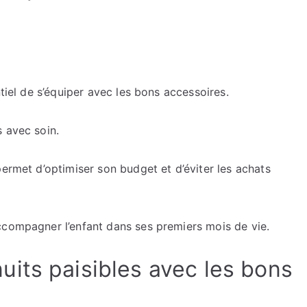
chambre
de
bébé
avec
les
bons
ntiel de s’équiper avec les bons accessoires.
accessoires
?
 avec soin.
Les
éléments
permet d’optimiser son budget et d’éviter les achats
clés
pour
un
ccompagner l’enfant dans ses premiers mois de vie.
aménagement
sécurisé
et
its paisibles avec les bons
harmonieux