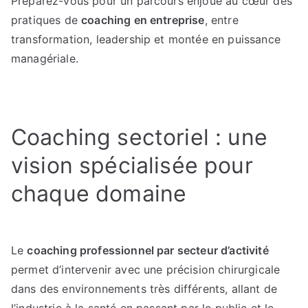
Préparez-vous pour un parcours enjoué au cœur des
d’horizon
pratiques de
coaching en entreprise
, entre
du
coaching
transformation, leadership et montée en puissance
ciblé
managériale.
par
activité
Coaching sectoriel : une
vision spécialisée pour
chaque domaine
Le
coaching professionnel par secteur d’activité
permet d’intervenir avec une précision chirurgicale
dans des environnements très différents, allant de