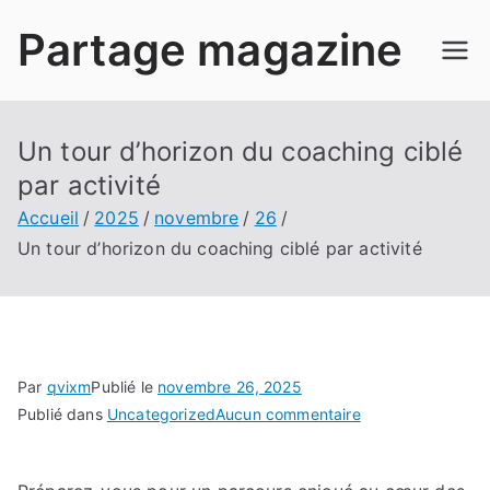
Aller
Partage magazine
au
contenu
Un tour d’horizon du coaching ciblé
par activité
Accueil
2025
novembre
26
Un tour d’horizon du coaching ciblé par activité
Par
qvixm
Publié le
novembre 26, 2025
sur
Publié dans
Uncategorized
Aucun commentaire
Un
tour