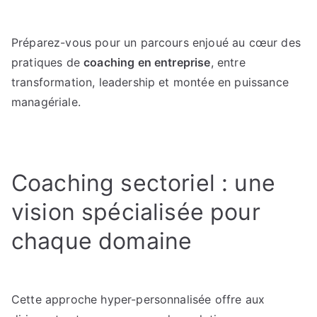
Découvrez
comment
Préparez-vous pour un parcours enjoué au cœur des
le
pratiques de
coaching en entreprise
, entre
coaching
en
transformation, leadership et montée en puissance
entreprise
managériale.
transforme
les
organisations
Coaching sectoriel : une
vision spécialisée pour
chaque domaine
Cette approche hyper-personnalisée offre aux