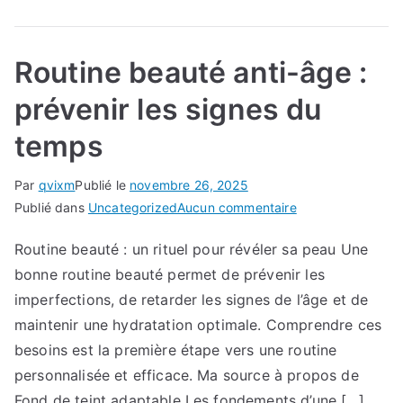
Routine beauté anti-âge :
prévenir les signes du
temps
Par
qvixm
Publié le
novembre 26, 2025
sur
Publié dans
Uncategorized
Aucun commentaire
Routine
Routine beauté : un rituel pour révéler sa peau Une
beauté
bonne routine beauté permet de prévenir les
anti-
âge
imperfections, de retarder les signes de l’âge et de
:
maintenir une hydratation optimale. Comprendre ces
prévenir
besoins est la première étape vers une routine
les
personnalisée et efficace. Ma source à propos de
signes
Fond de teint adaptable Les fondements d’une […]