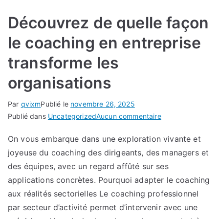
Découvrez de quelle façon
le coaching en entreprise
transforme les
organisations
Par
qvixm
Publié le
novembre 26, 2025
sur
Publié dans
Uncategorized
Aucun commentaire
Découvrez
On vous embarque dans une exploration vivante et
de
joyeuse du coaching des dirigeants, des managers et
quelle
façon
des équipes, avec un regard affûté sur ses
le
applications concrètes. Pourquoi adapter le coaching
coaching
aux réalités sectorielles Le coaching professionnel
en
par secteur d’activité permet d’intervenir avec une
entreprise