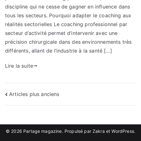
coaching
discipline qui ne cesse de gagner en influence dans
professionnel
tous les secteurs. Pourquoi adapter le coaching aux
révolutionne
réalités sectorielles Le coaching professionnel par
les
secteur d’activité permet d’intervenir avec une
organisations
précision chirurgicale dans des environnements très
différents, allant de l’industrie à la santé […]
Lire la suite
Navigation
Articles plus anciens
des
articles
© 2026
Partage magazine
. Propulsé par
Zakra
et
WordPress
.