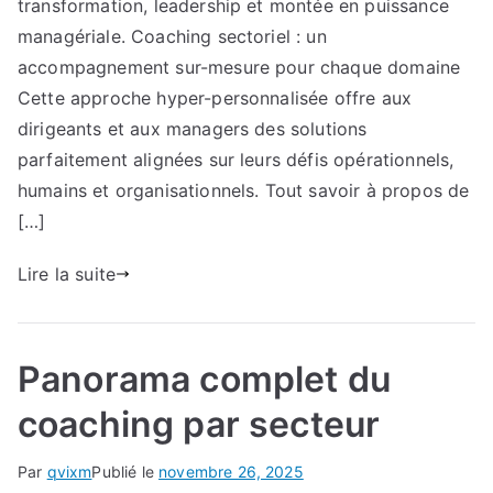
façon
transformation, leadership et montée en puissance
le
managériale. Coaching sectoriel : un
coaching
accompagnement sur-mesure pour chaque domaine
des
Cette approche hyper-personnalisée offre aux
dirigeants
dirigeants et aux managers des solutions
révolutionne
parfaitement alignées sur leurs défis opérationnels,
les
humains et organisationnels. Tout savoir à propos de
organisations
[…]
Lire la suite
Panorama complet du
coaching par secteur
Par
qvixm
Publié le
novembre 26, 2025