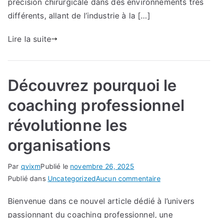
précision chirurgicale dans des environnements très
transforme
différents, allant de l’industrie à la […]
les
organisations
Lire la suite
Découvrez pourquoi le
coaching professionnel
révolutionne les
organisations
Par
qvixm
Publié le
novembre 26, 2025
sur
Publié dans
Uncategorized
Aucun commentaire
Découvrez
Bienvenue dans ce nouvel article dédié à l’univers
pourquoi
passionnant du coaching professionnel, une
le