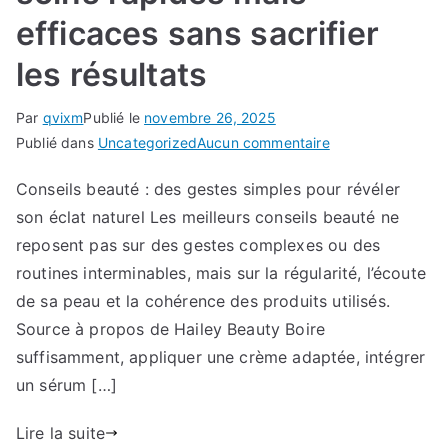
efficaces sans sacrifier
les résultats
Par
qvixm
Publié le
novembre 26, 2025
sur
Publié dans
Uncategorized
Aucun commentaire
Comment
Conseils beauté : des gestes simples pour révéler
adopter
son éclat naturel Les meilleurs conseils beauté ne
des
soins
reposent pas sur des gestes complexes ou des
rapides
routines interminables, mais sur la régularité, l’écoute
mais
de sa peau et la cohérence des produits utilisés.
efficaces
Source à propos de Hailey Beauty Boire
sans
suffisamment, appliquer une crème adaptée, intégrer
sacrifier
un sérum […]
les
résultats
Lire la suite