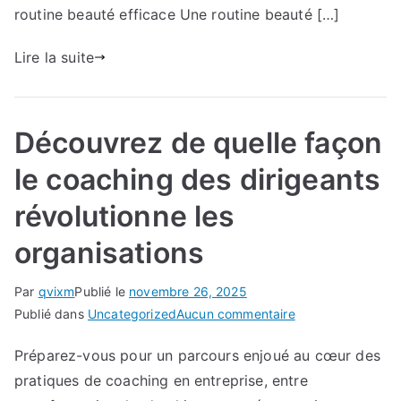
routine beauté efficace Une routine beauté […]
Lire la suite
Découvrez de quelle façon
le coaching des dirigeants
révolutionne les
organisations
Par
qvixm
Publié le
novembre 26, 2025
sur
Publié dans
Uncategorized
Aucun commentaire
Découvrez
Préparez-vous pour un parcours enjoué au cœur des
de
pratiques de coaching en entreprise, entre
quelle