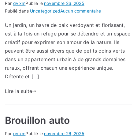
Par
qvixm
Publié le
novembre 26, 2025
sur
Publié dans
Uncategorized
Aucun commentaire
Protéger
Un jardin, un havre de paix verdoyant et florissant,
votre
est à la fois un refuge pour se détendre et un espace
jardin
contre
créatif pour exprimer son amour de la nature. Ils
les
peuvent être aussi divers que de petits coins verts
nuisibles:
dans un appartement urbain à de grands domaines
Stratégies
ruraux, offrant chacun une expérience unique.
efficaces
Détente et […]
de
lutte
Lire la suite
contre
les
parasites
Brouillon auto
Par
qvixm
Publié le
novembre 26, 2025