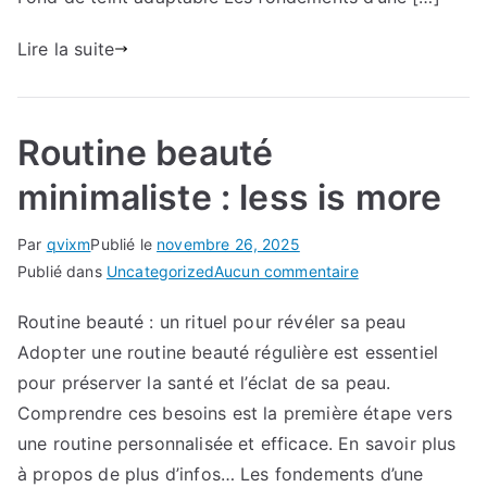
du
temps
Lire la suite
Routine beauté
minimaliste : less is more
Par
qvixm
Publié le
novembre 26, 2025
sur
Publié dans
Uncategorized
Aucun commentaire
Routine
Routine beauté : un rituel pour révéler sa peau
beauté
Adopter une routine beauté régulière est essentiel
minimaliste
:
pour préserver la santé et l’éclat de sa peau.
less
Comprendre ces besoins est la première étape vers
is
une routine personnalisée et efficace. En savoir plus
more
à propos de plus d’infos… Les fondements d’une