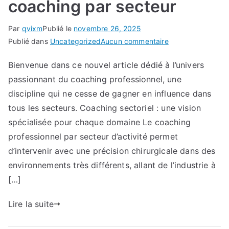
coaching par secteur
Par
qvixm
Publié le
novembre 26, 2025
sur
Publié dans
Uncategorized
Aucun commentaire
Analyse
Bienvenue dans ce nouvel article dédié à l’univers
approfondie
passionnant du coaching professionnel, une
du
coaching
discipline qui ne cesse de gagner en influence dans
par
tous les secteurs. Coaching sectoriel : une vision
secteur
spécialisée pour chaque domaine Le coaching
professionnel par secteur d’activité permet
d’intervenir avec une précision chirurgicale dans des
environnements très différents, allant de l’industrie à
[…]
Lire la suite