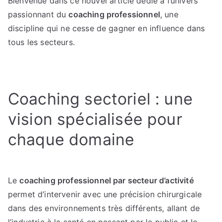
Bienvenue dans ce nouvel article dédié à l’univers
du
passionnant du
coaching professionnel
, une
coaching
par
discipline qui ne cesse de gagner en influence dans
secteur
tous les secteurs.
Coaching sectoriel : une
vision spécialisée pour
chaque domaine
Le
coaching professionnel par secteur d’activité
permet d’intervenir avec une précision chirurgicale
dans des environnements très différents, allant de