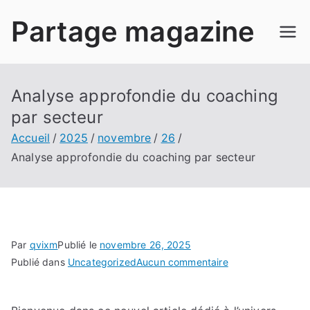
Aller
Partage magazine
au
contenu
Analyse approfondie du coaching
par secteur
Accueil
2025
novembre
26
Analyse approfondie du coaching par secteur
Par
qvixm
Publié le
novembre 26, 2025
sur
Publié dans
Uncategorized
Aucun commentaire
Analyse
approfondie