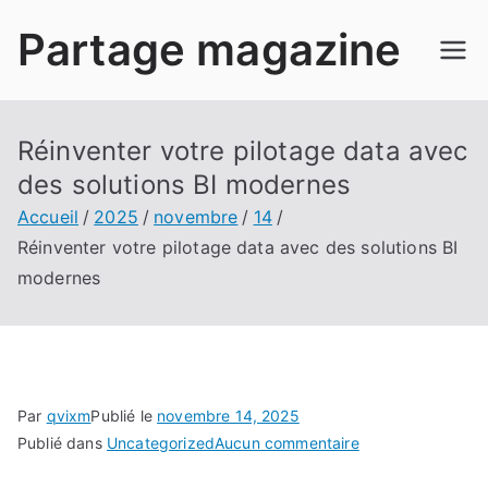
Aller
Partage magazine
au
contenu
Réinventer votre pilotage data avec
des solutions BI modernes
Accueil
2025
novembre
14
Réinventer votre pilotage data avec des solutions BI
modernes
Par
qvixm
Publié le
novembre 14, 2025
sur
Publié dans
Uncategorized
Aucun commentaire
Réinventer