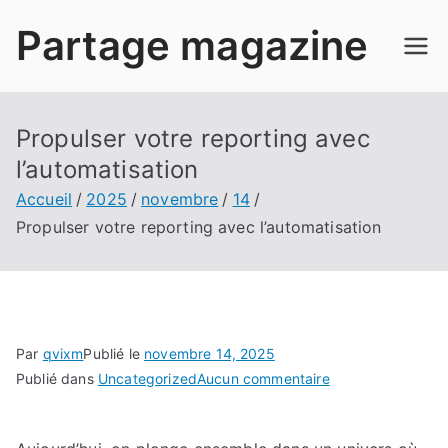
Aller
Partage magazine
au
contenu
Propulser votre reporting avec
l’automatisation
Accueil
2025
novembre
14
Propulser votre reporting avec l’automatisation
Par
qvixm
Publié le
novembre 14, 2025
sur
Publié dans
Uncategorized
Aucun commentaire
Propulser
votre