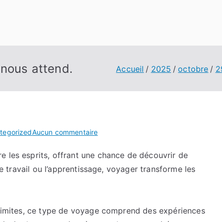
 nous attend.
Accueil
2025
octobre
2
sur
tegorized
Aucun commentaire
Innovations
e les esprits, offrant une chance de découvrir de
en
 le travail ou l’apprentissage, voyager transforme les
voyage
:
Ce
qui
s limites, ce type de voyage comprend des expériences
nous