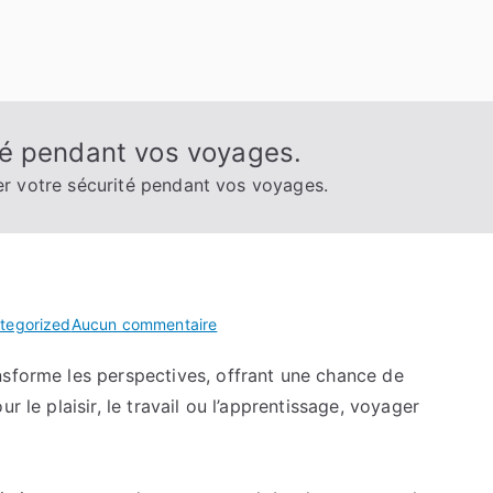
té pendant vos voyages.
 votre sécurité pendant vos voyages.
sur
tegorized
Aucun commentaire
Comment
nsforme les perspectives, offrant une chance de
assurer
r le plaisir, le travail ou l’apprentissage, voyager
votre
sécurité
pendant
vos