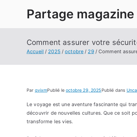
Aller
Partage magazine
au
contenu
Comment assurer votre sécuri
Accueil
2025
octobre
29
Comment assurer
Par
qvixm
Publié le
octobre 29, 2025
Publié dans
Unca
Le voyage est une aventure fascinante qui tra
découvrir de nouvelles cultures. Que ce soit pou
transforme les vies.