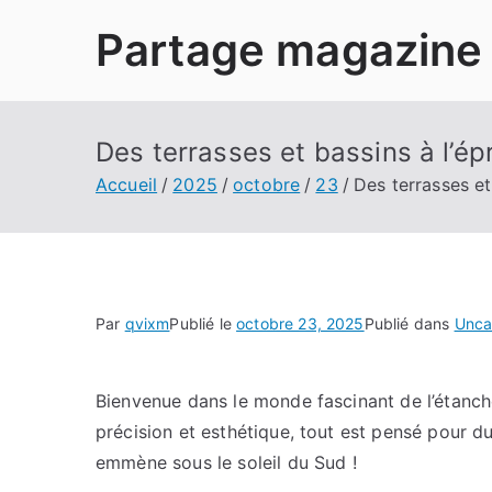
Aller
Partage magazine
au
contenu
Des terrasses et bassins à l’é
Accueil
2025
octobre
23
Des terrasses et
Par
qvixm
Publié le
octobre 23, 2025
Publié dans
Unca
Bienvenue dans le monde fascinant de l’étanché
précision et esthétique, tout est pensé pour dur
emmène sous le soleil du Sud !