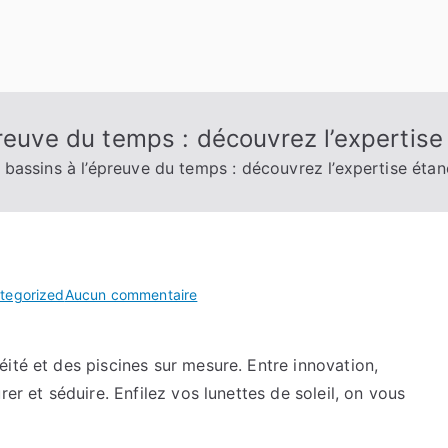
preuve du temps : découvrez l’expertis
 bassins à l’épreuve du temps : découvrez l’expertise éta
sur
tegorized
Aucun commentaire
Des
terrasses
ité et des piscines sur mesure. Entre innovation,
et
er et séduire. Enfilez vos lunettes de soleil, on vous
bassins
à
l’épreuve