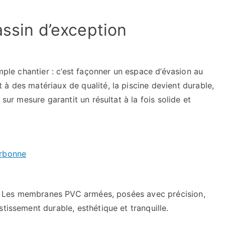
du
temps
assin d’exception
:
découvrez
l’expertise
imple chantier : c’est façonner un espace d’évasion au
étanche
à des matériaux de qualité, la piscine devient durable,
 sur mesure garantit un résultat à la fois solide et
arbonne
jeu. Les membranes PVC armées, posées avec précision,
tissement durable, esthétique et tranquille.