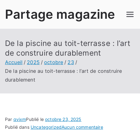
Aller
Partage magazine
au
contenu
De la piscine au toit-terrasse : l’art
de construire durablement
Accueil
2025
octobre
23
De la piscine au toit-terrasse : l’art de construire
durablement
Par
qvixm
Publié le
octobre 23, 2025
sur
Publié dans
Uncategorized
Aucun commentaire
De