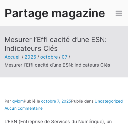
Aller
Partage magazine
au
contenu
Mesurer l’Effi cacité d’une ESN:
Indicateurs Clés
Accueil
2025
octobre
07
Mesurer l’Effi cacité d’une ESN: Indicateurs Clés
Par
qvixm
Publié le
octobre 7, 2025
Publié dans
Uncategorized
sur
Aucun commentaire
Mesurer
L’ESN (Entreprise de Services du Numérique), un
l’Effi