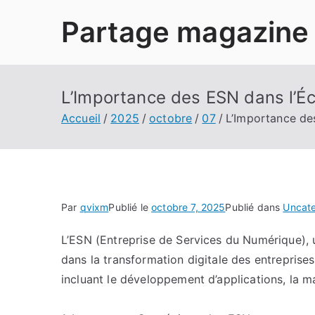
Aller
Partage magazine
au
contenu
L’Importance des ESN dans l’É
Accueil
2025
octobre
07
L’Importance de
Par
qvixm
Publié le
octobre 7, 2025
Publié dans
Uncat
L’ESN (Entreprise de Services du Numérique), u
dans la transformation digitale des entreprise
incluant le développement d’applications, la m