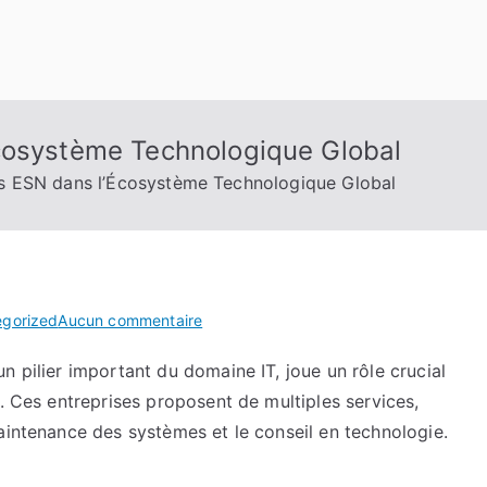
cosystème Technologique Global
s ESN dans l’Écosystème Technologique Global
sur
egorized
Aucun commentaire
L’Importance
n pilier important du domaine IT, joue un rôle crucial
des
s. Ces entreprises proposent de multiples services,
ESN
dans
aintenance des systèmes et le conseil en technologie.
l’Écosystème
Technologique