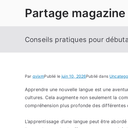
Aller
Partage magazine
au
contenu
Conseils pratiques pour début
Par
qvixm
Publié le
juin 10, 2026
Publié dans
Uncatego
Apprendre une nouvelle langue est une aventur
cultures. Cela augmente non seulement la com
compréhension plus profonde des différentes c
L’apprentissage d’une langue peut être abordé 