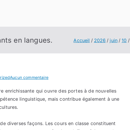
ants en langues.
Accueil
2026
juin
10
sur
rized
Aucun commentaire
Conseils
e enrichissante qui ouvre des portes à de nouvelles
pratiques
pétence linguistique, mais contribue également à une
pour
débutants
ultures.
en
langues.
de diverses façons. Les cours en classe constituent