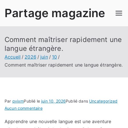
Aller
Partage magazine
au
contenu
Comment maîtriser rapidement une
langue étrangère.
Accueil
2026
juin
10
Comment maîtriser rapidement une langue étrangère.
Par
qvixm
Publié le
juin 10, 2026
Publié dans
Uncategorized
sur
Aucun commentaire
Comment
Apprendre une nouvelle langue est une aventure
maîtriser