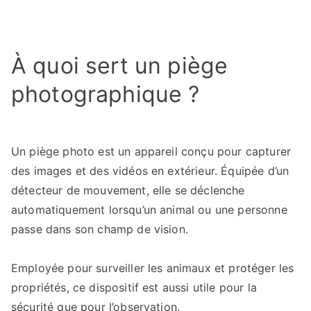
Les
meilleures
caméras
À quoi sert un piège
de
chasse
photographique ?
:
Comparatif
des
modèles
Un piège photo est un appareil conçu pour capturer
les
des images et des vidéos en extérieur. Équipée d’un
plus
détecteur de mouvement, elle se déclenche
performants
automatiquement lorsqu’un animal ou une personne
passe dans son champ de vision.
Employée pour surveiller les animaux et protéger les
propriétés, ce dispositif est aussi utile pour la
sécurité que pour l’observation.