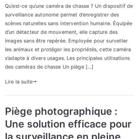
Qu’est-ce qu’une caméra de chasse ? Un dispositif de
de
surveillance autonome permet d’enregistrer des
chasse
:
scènes naturelles sans intervention humaine. Équipée
Les
d’un détecteur de mouvement, elle capture des
meilleures
images sans être repérée. Employée pour surveiller
utilisations
les animaux et protéger les propriétés, cette caméra
pour
s’adapte à divers usages. Les principales utilisations
observer
des caméras de chasse Un piège […]
et
surveiller
Lire la suite
Piège photographique :
Une solution efficace pour
la surveillance en pleine