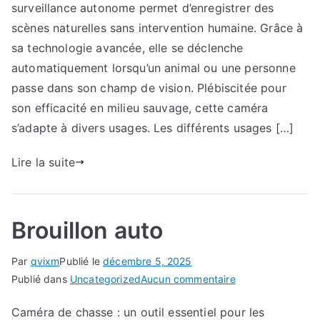
surveillance autonome permet d’enregistrer des
à
éviter
scènes naturelles sans intervention humaine. Grâce à
pour
sa technologie avancée, elle se déclenche
obtenir
automatiquement lorsqu’un animal ou une personne
des
passe dans son champ de vision. Plébiscitée pour
images
son efficacité en milieu sauvage, cette caméra
de
s’adapte à divers usages. Les différents usages […]
qualité
Lire la suite
Brouillon auto
Par
qvixm
Publié le
décembre 5, 2025
sur
Publié dans
Uncategorized
Aucun commentaire
Brouillon
Caméra de chasse : un outil essentiel pour les
auto