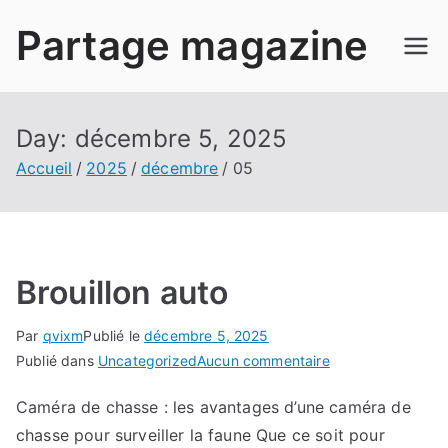
Aller
Partage magazine
au
contenu
Day:
décembre 5, 2025
Accueil
2025
décembre
05
Brouillon auto
Par
qvixm
Publié le
décembre 5, 2025
sur
Publié dans
Uncategorized
Aucun commentaire
Brouillon
Caméra de chasse : les avantages d’une caméra de
auto
chasse pour surveiller la faune Que ce soit pour