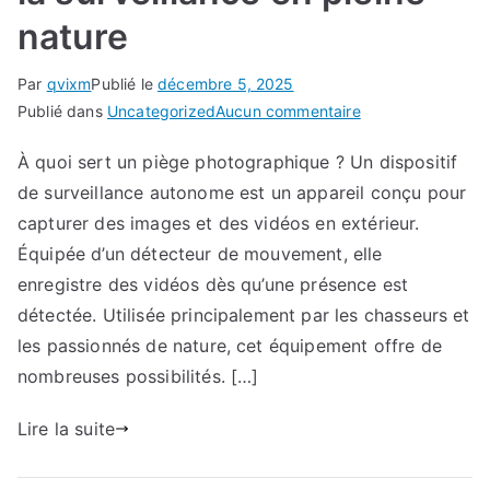
nature
Par
qvixm
Publié le
décembre 5, 2025
sur
Publié dans
Uncategorized
Aucun commentaire
Piège
À quoi sert un piège photographique ? Un dispositif
photographique
de surveillance autonome est un appareil conçu pour
:
Une
capturer des images et des vidéos en extérieur.
solution
Équipée d’un détecteur de mouvement, elle
efficace
enregistre des vidéos dès qu’une présence est
pour
détectée. Utilisée principalement par les chasseurs et
la
les passionnés de nature, cet équipement offre de
surveillance
nombreuses possibilités. […]
en
pleine
Lire la suite
nature