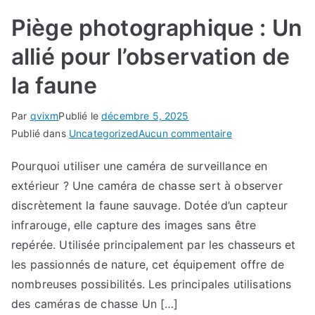
Piège photographique : Un
allié pour l’observation de
la faune
Par
qvixm
Publié le
décembre 5, 2025
sur
Publié dans
Uncategorized
Aucun commentaire
Piège
Pourquoi utiliser une caméra de surveillance en
photographique
extérieur ? Une caméra de chasse sert à observer
:
Un
discrètement la faune sauvage. Dotée d’un capteur
allié
infrarouge, elle capture des images sans être
pour
repérée. Utilisée principalement par les chasseurs et
l’observation
les passionnés de nature, cet équipement offre de
de
nombreuses possibilités. Les principales utilisations
la
des caméras de chasse Un […]
faune