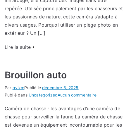
infrarouge, elle capture des images sans être
prolonger
repérée. Utilisée principalement par les chasseurs et
la
les passionnés de nature, cette caméra s’adapte à
durée
divers usages. Pourquoi utiliser un piège photo en
de
extérieur ? Un […]
vie
d’une
Lire la suite
caméra
de
chasse
?
Brouillon auto
Par
qvixm
Publié le
décembre 5, 2025
sur
Publié dans
Uncategorized
Aucun commentaire
Brouillon
Caméra de chasse : les avantages d’une caméra de
auto
chasse pour surveiller la faune La caméra de chasse
est devenue un équipement incontournable pour les