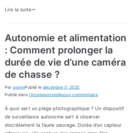
Lire la suite
Autonomie et alimentation
: Comment prolonger la
durée de vie d’une caméra
de chasse ?
Par
qvixm
Publié le
décembre 5, 2025
sur
Publié dans
Uncategorized
Aucun commentaire
Autonomie
À quoi sert un piège photographique ? Un dispositif
et
de surveillance autonome sert à observer
alimentation
:
discrètement la faune sauvage. Dotée d’un capteur
Comment