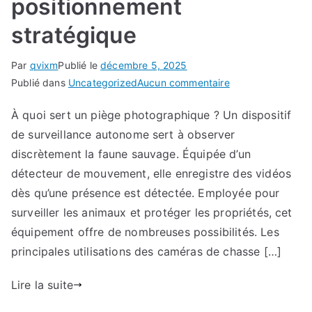
positionnement
stratégique
Par
qvixm
Publié le
décembre 5, 2025
sur
Publié dans
Uncategorized
Aucun commentaire
Camouflage
À quoi sert un piège photographique ? Un dispositif
et
de surveillance autonome sert à observer
installation
:
discrètement la faune sauvage. Équipée d’un
Les
détecteur de mouvement, elle enregistre des vidéos
meilleures
dès qu’une présence est détectée. Employée pour
techniques
surveiller les animaux et protéger les propriétés, cet
pour
équipement offre de nombreuses possibilités. Les
un
principales utilisations des caméras de chasse […]
positionnement
stratégique
Lire la suite