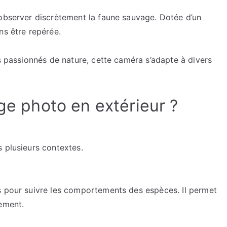
la
 observer discrètement la faune sauvage. Dotée d’un
durée
ns être repérée.
de
vie
es passionnés de nature, cette caméra s’adapte à divers
d’une
caméra
de
chasse
ège photo en extérieur ?
?
 plusieurs contextes.
s pour suivre les comportements des espèces. Il permet
nement.