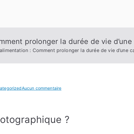
omment prolonger la durée de vie d’un
alimentation : Comment prolonger la durée de vie d’une 
sur
ategorized
Aucun commentaire
Autonomie
et
alimentation
hotographique ?
:
Comment
prolonger