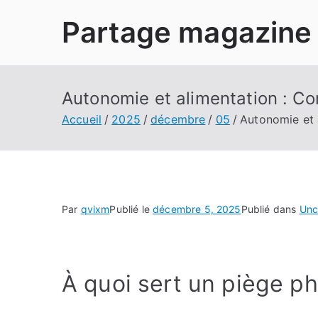
Aller
Partage magazine
au
contenu
Autonomie et alimentation : C
Accueil
2025
décembre
05
Autonomie et 
Par
qvixm
Publié le
décembre 5, 2025
Publié dans
Unc
À quoi sert un piège p