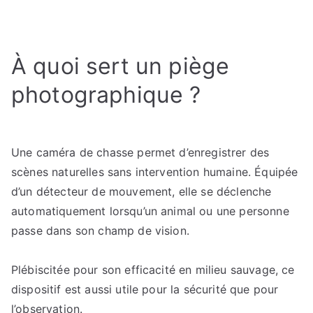
Les
meilleures
caméras
À quoi sert un piège
de
chasse
photographique ?
:
Comment
trouver
un
Une caméra de chasse permet d’enregistrer des
piège
scènes naturelles sans intervention humaine. Équipée
photo
d’un détecteur de mouvement, elle se déclenche
adapté
automatiquement lorsqu’un animal ou une personne
à
passe dans son champ de vision.
ses
besoins
Plébiscitée pour son efficacité en milieu sauvage, ce
?
dispositif est aussi utile pour la sécurité que pour
l’observation.