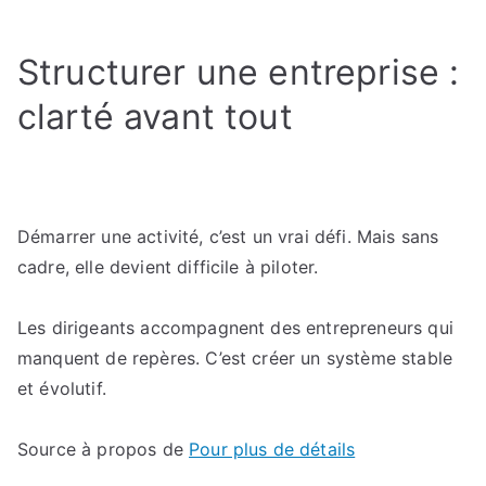
Structuration
d’entreprise
Structurer une entreprise :
en
2025
clarté avant tout
:
Ce
qu’il
faut
savoir
Démarrer une activité, c’est un vrai défi. Mais sans
pour
cadre, elle devient difficile à piloter.
structurer
intelligemment
Les dirigeants accompagnent des entrepreneurs qui
manquent de repères. C’est créer un système stable
et évolutif.
Source à propos de
Pour plus de détails