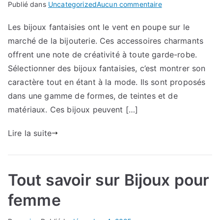
sur
Publié dans
Uncategorized
Aucun commentaire
Explorez
Les bijoux fantaisies ont le vent en poupe sur le
le
marché de la bijouterie. Ces accessoires charmants
pouvoir
des
offrent une note de créativité à toute garde-robe.
bijoux
Sélectionner des bijoux fantaisies, c’est montrer son
fantaisies
caractère tout en étant à la mode. Ils sont proposés
:
dans une gamme de formes, de teintes et de
pièces
matériaux. Ces bijoux peuvent […]
de
mode
Lire la suite
économiques
et
chic
Tout savoir sur Bijoux pour
femme