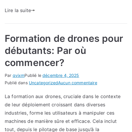
Lire la suite
Formation de drones pour
débutants: Par où
commencer?
Par
qvixm
Publié le
décembre 4, 2025
sur
Publié dans
Uncategorized
Aucun commentaire
Formation
La formation aux drones, cruciale dans le contexte
de
de leur déploiement croissant dans diverses
drones
pour
industries, forme les utilisateurs à manipuler ces
débutants:
machines de manière sûre et efficace. Cela inclut
Par
tout, depuis le pilotage de base jusqu’à la