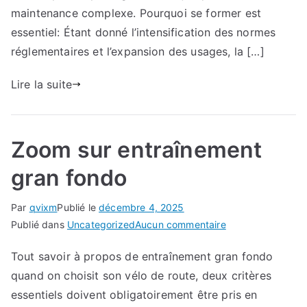
où
maintenance complexe. Pourquoi se former est
commencer?
essentiel: Étant donné l’intensification des normes
réglementaires et l’expansion des usages, la […]
Lire la suite
Zoom sur entraînement
gran fondo
Par
qvixm
Publié le
décembre 4, 2025
sur
Publié dans
Uncategorized
Aucun commentaire
Zoom
Tout savoir à propos de entraînement gran fondo
sur
quand on choisit son vélo de route, deux critères
entraînement
gran
essentiels doivent obligatoirement être pris en