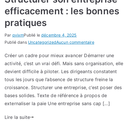
efficacement : les bonnes
pratiques
Par
qvixm
Publié le
décembre 4, 2025
sur
Publié dans
Uncategorized
Aucun commentaire
Structurer
Créer un cadre pour mieux avancer Démarrer une
son
activité, c’est un vrai défi. Mais sans organisation, elle
entreprise
efficacement
devient difficile à piloter. Les dirigeants constatent
:
tous les jours que l’absence de structure freine la
les
croissance. Structurer une entreprise, c’est poser des
bonnes
bases solides. Texte de référence à propos de
pratiques
externaliser la paie Une entreprise sans cap […]
Lire la suite