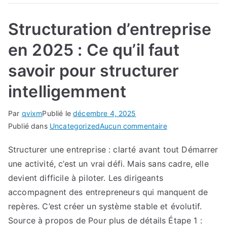
Structuration d’entreprise
en 2025 : Ce qu’il faut
savoir pour structurer
intelligemment
Par
qvixm
Publié le
décembre 4, 2025
sur
Publié dans
Uncategorized
Aucun commentaire
Structuration
Structurer une entreprise : clarté avant tout Démarrer
d’entreprise
une activité, c’est un vrai défi. Mais sans cadre, elle
en
2025
devient difficile à piloter. Les dirigeants
:
accompagnent des entrepreneurs qui manquent de
Ce
repères. C’est créer un système stable et évolutif.
qu’il
Source à propos de Pour plus de détails Étape 1 :
faut