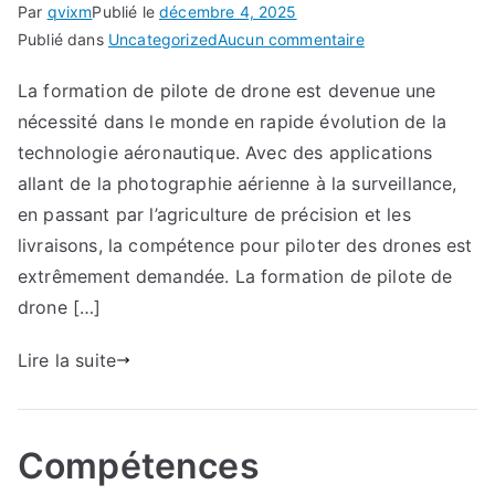
Par
qvixm
Publié le
décembre 4, 2025
sur
Publié dans
Uncategorized
Aucun commentaire
Quoi
La formation de pilote de drone est devenue une
de
nécessité dans le monde en rapide évolution de la
neuf
dans
technologie aéronautique. Avec des applications
la
allant de la photographie aérienne à la surveillance,
formation
en passant par l’agriculture de précision et les
en
livraisons, la compétence pour piloter des drones est
drone
extrêmement demandée. La formation de pilote de
:
drone […]
innovations
et
Lire la suite
tendances
à
venir.
Compétences