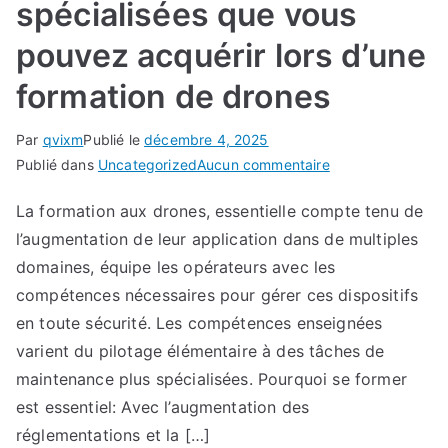
spécialisées que vous
pouvez acquérir lors d’une
formation de drones
Par
qvixm
Publié le
décembre 4, 2025
sur
Publié dans
Uncategorized
Aucun commentaire
Compétences
La formation aux drones, essentielle compte tenu de
spécialisées
l’augmentation de leur application dans de multiples
que
vous
domaines, équipe les opérateurs avec les
pouvez
compétences nécessaires pour gérer ces dispositifs
acquérir
en toute sécurité. Les compétences enseignées
lors
varient du pilotage élémentaire à des tâches de
d’une
maintenance plus spécialisées. Pourquoi se former
formation
est essentiel: Avec l’augmentation des
de
réglementations et la […]
drones