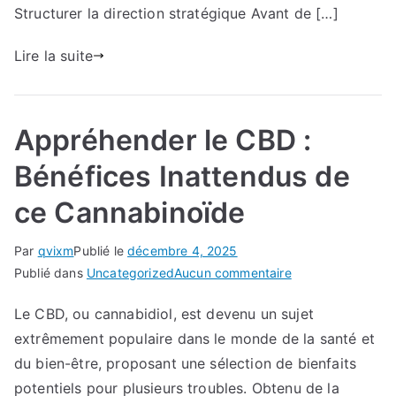
Structurer la direction stratégique Avant de […]
savoir
pour
Lire la suite
structurer
intelligemment
Appréhender le CBD :
Bénéfices Inattendus de
ce Cannabinoïde
Par
qvixm
Publié le
décembre 4, 2025
sur
Publié dans
Uncategorized
Aucun commentaire
Appréhender
Le CBD, ou cannabidiol, est devenu un sujet
le
extrêmement populaire dans le monde de la santé et
CBD
:
du bien-être, proposant une sélection de bienfaits
Bénéfices
potentiels pour plusieurs troubles. Obtenu de la