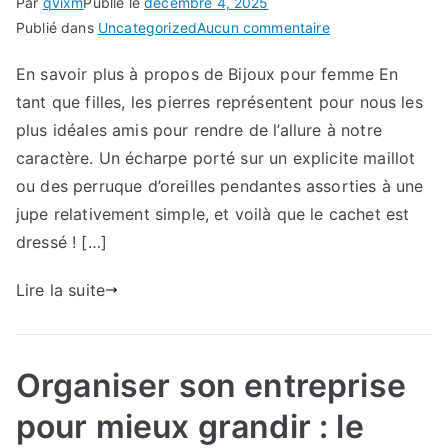
Par
qvixm
Publié le
décembre 4, 2025
sur
Publié dans
Uncategorized
Aucun commentaire
Tout
En savoir plus à propos de Bijoux pour femme En
savoir
tant que filles, les pierres représentent pour nous les
sur
Bijoux
plus idéales amis pour rendre de l’allure à notre
pour
caractère. Un écharpe porté sur un explicite maillot
femme
ou des perruque d’oreilles pendantes assorties à une
jupe relativement simple, et voilà que le cachet est
dressé ! […]
Lire la suite
Organiser son entreprise
pour mieux grandir : le