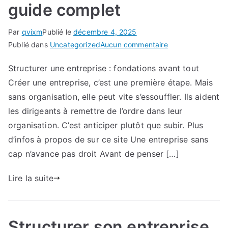
guide complet
Par
qvixm
Publié le
décembre 4, 2025
sur
Publié dans
Uncategorized
Aucun commentaire
Organiser
Structurer une entreprise : fondations avant tout
son
Créer une entreprise, c’est une première étape. Mais
entreprise
pour
sans organisation, elle peut vite s’essouffler. Ils aident
mieux
les dirigeants à remettre de l’ordre dans leur
grandir
organisation. C’est anticiper plutôt que subir. Plus
:
d’infos à propos de sur ce site Une entreprise sans
le
cap n’avance pas droit Avant de penser […]
guide
complet
Lire la suite
Structurer son entreprise