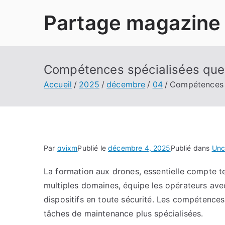
Aller
Partage magazine
au
contenu
Compétences spécialisées que 
Accueil
2025
décembre
04
Compétences s
Par
qvixm
Publié le
décembre 4, 2025
Publié dans
Unc
La formation aux drones, essentielle compte t
multiples domaines, équipe les opérateurs av
dispositifs en toute sécurité. Les compétences
tâches de maintenance plus spécialisées.