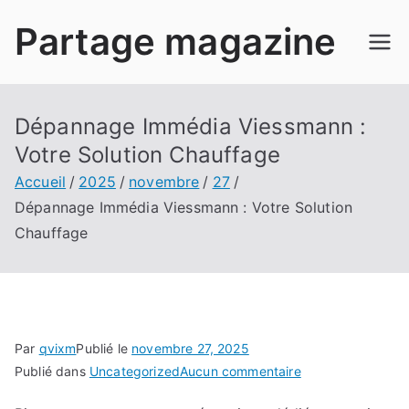
Aller
Partage magazine
au
contenu
Dépannage Immédia Viessmann :
Votre Solution Chauffage
Accueil
2025
novembre
27
Dépannage Immédia Viessmann : Votre Solution
Chauffage
Par
qvixm
Publié le
novembre 27, 2025
sur
Publié dans
Uncategorized
Aucun commentaire
Dépannage