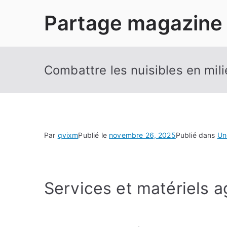
Aller
Partage magazine
au
contenu
Combattre les nuisibles en mili
Par
qvixm
Publié le
novembre 26, 2025
Publié dans
Un
Services et matériels a