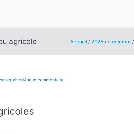
eu agricole
Accueil
2025
novembre
sur
categorized
Aucun commentaire
Combattre
les
nuisibles
gricoles
en
milieu
agricole