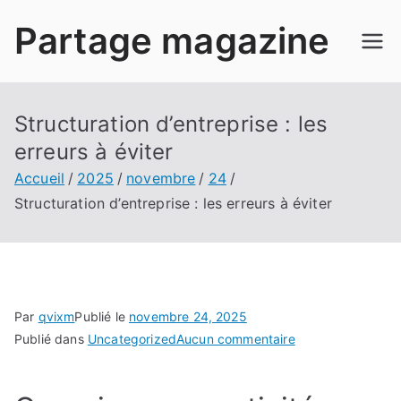
Aller
Partage magazine
au
contenu
Structuration d’entreprise : les
erreurs à éviter
Accueil
2025
novembre
24
Structuration d’entreprise : les erreurs à éviter
Par
qvixm
Publié le
novembre 24, 2025
sur
Publié dans
Uncategorized
Aucun commentaire
Structuration
d’entreprise