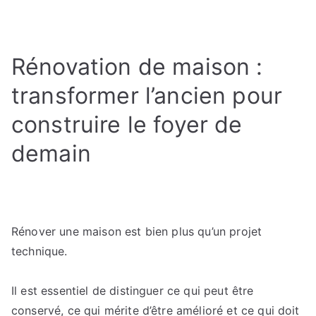
Les
bénéfices
concrets
Rénovation de maison :
d’un
projet
transformer l’ancien pour
de
rénovation
construire le foyer de
bien
demain
mené
sur
le
long
terme
Rénover une maison est bien plus qu’un projet
technique.
Il est essentiel de distinguer ce qui peut être
conservé, ce qui mérite d’être amélioré et ce qui doit