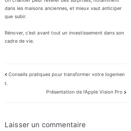
Un chantier peut révéler des surprises, notamment
dans les maisons anciennes, et mieux vaut anticiper
que subir.
Rénover, c’est avant tout un investissement dans son
cadre de vie.
Navigation
Conseils pratiques pour transformer votre logemen
t.
de
Présentation de l’Apple Vision Pro
l’article
Laisser un commentaire