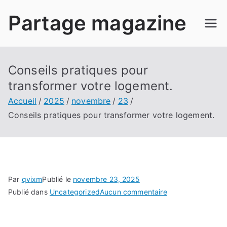
Aller
Partage magazine
au
contenu
Conseils pratiques pour
transformer votre logement.
Accueil
2025
novembre
23
Conseils pratiques pour transformer votre logement.
Par
qvixm
Publié le
novembre 23, 2025
sur
Publié dans
Uncategorized
Aucun commentaire
Conseils
pratiques