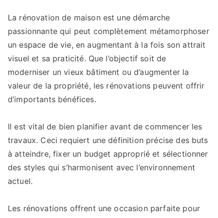
Intégrer
La rénovation de maison est une démarche
des
passionnante qui peut complètement métamorphoser
solutions
durables
un espace de vie, en augmentant à la fois son attrait
dans
visuel et sa praticité. Que l’objectif soit de
votre
moderniser un vieux bâtiment ou d’augmenter la
projet
valeur de la propriété, les rénovations peuvent offrir
de
d’importants bénéfices.
rénovation
de
Il est vital de bien planifier avant de commencer les
maison.
travaux. Ceci requiert une définition précise des buts
à atteindre, fixer un budget approprié et sélectionner
des styles qui s’harmonisent avec l’environnement
actuel.
Les rénovations offrent une occasion parfaite pour