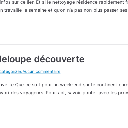
fos sur ce lien Et si le nettoyage résidence rapidement fai
allez
on travaille la semaine et qu’on n’a pas non plus passer s
en
savoir
davantage
Plus
d’infos
sur
ce
adeloupe découverte
lien
sur
categorized
Aucun commentaire
J’ai
verte Que ce soit pour un week-end sur le continent euro
découvert
 favori des voyageurs. Pourtant, savoir ponter avec les pr
ulm
guadeloupe
découverte