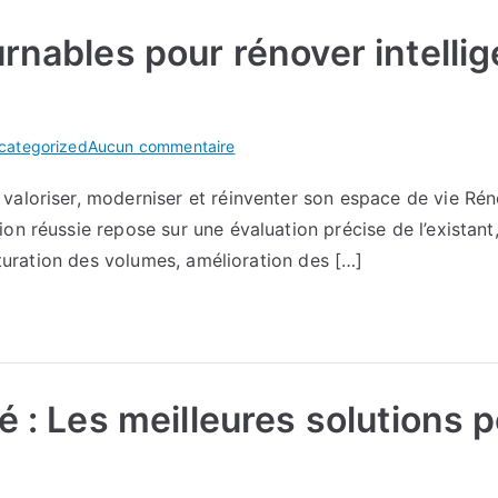
urnables pour rénover intel
sur
categorized
Aucun commentaire
Quels
valoriser, moderniser et réinventer son espace de vie Rén
sont
n réussie repose sur une évaluation précise de l’existant, 
les
incontournables
ucturation des volumes, amélioration des […]
pour
rénover
intelligemment
une
maison
é : Les meilleures solutions 
ancienne
ou
récente