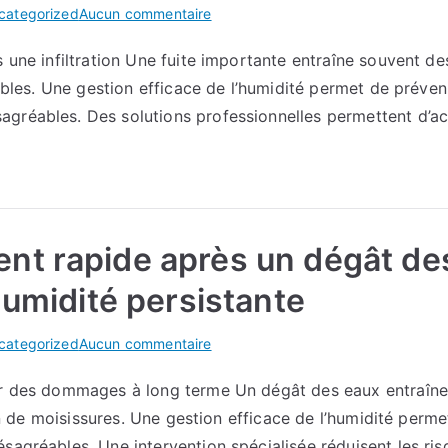
sur
categorized
Aucun commentaire
Traitement
 une infiltration Une fuite importante entraîne souvent des
de
sibles. Une gestion efficace de l’humidité permet de préve
l’humidité
:
gréables. Des solutions professionnelles permettent d’acc
Les
meilleures
solutions
pour
assainir
t rapide après un dégât des
une
maison
humidité persistante
sur
categorized
Aucun commentaire
Pourquoi
ter des dommages à long terme Un dégât des eaux entraîn
un
ion de moisissures. Une gestion efficace de l’humidité perm
assèchement
rapide
sagréables. Une intervention spécialisée réduisent les ris