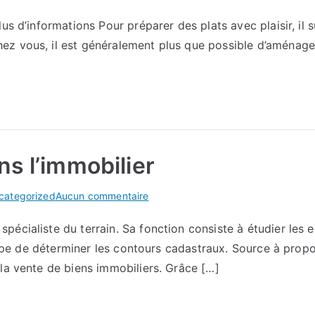
Tout
us d’informations Pour préparer des plats avec plaisir, il s
savoir
z vous, il est généralement plus que possible d’aménager
sur
Visitez
pour
plus
d’informations
ns l’immobilier
sur
categorized
Aucun commentaire
Le
cialiste du terrain. Sa fonction consiste à étudier les esp
rôle
occupe de déterminer les contours cadastraux. Source à pro
du
géomètre
la vente de biens immobiliers. Grâce […]
dans
l’immobilier