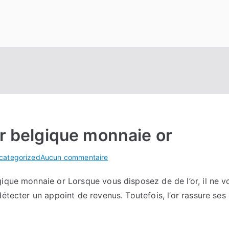
or belgique monnaie or
sur
categorized
Aucun commentaire
J’ai
ique monnaie or Lorsque vous disposez de de l’or, il ne v
découvert
détecter un appoint de revenus. Toutefois, l’or rassure se
vendre
or
belgique