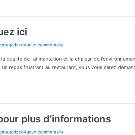
monnaie
or
ez ici
sur
categorized
Aucun commentaire
Mes
la qualité de l’alimentation et la chaleur de l’environnement
conseils
s un repas frustrant au restaurant, vous vous serez demandé
pour
Cliquez
ici
 pour plus d’informations
sur
categorized
Aucun commentaire