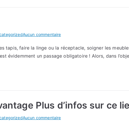
sur
categorized
Aucun commentaire
Mon
les tapis, faire la linge ou la réceptacle, soigner les meub
avis
st évidemment un passage obligatoire ! Alors, dans l’obje
sur
ici
vantage Plus d’infos sur ce li
sur
categorized
Aucun commentaire
Vous