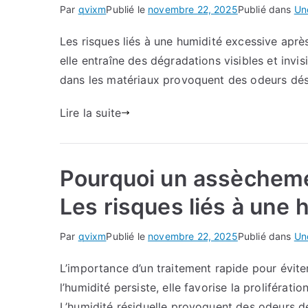
Par
qvixm
Publié le
novembre 22, 2025
Publié dans
Un
Les risques liés à une humidité excessive après
elle entraîne des dégradations visibles et invi
dans les matériaux provoquent des odeurs désa
Lire la suite
Pourquoi un assèchemen
Les risques liés à une 
Par
qvixm
Publié le
novembre 22, 2025
Publié dans
Un
L’importance d’un traitement rapide pour évi
l’humidité persiste, elle favorise la proliférat
L’humidité résiduelle provoquent des odeurs dé