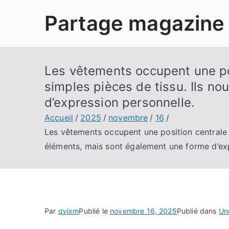
Aller
Partage magazine
au
contenu
Les vêtements occupent une posi
simples pièces de tissu. Ils n
d’expression personnelle.
Accueil
2025
novembre
16
Les vêtements occupent une position centrale d
éléments, mais sont également une forme d’exp
Par
qvixm
Publié le
novembre 16, 2025
Publié dans
Un