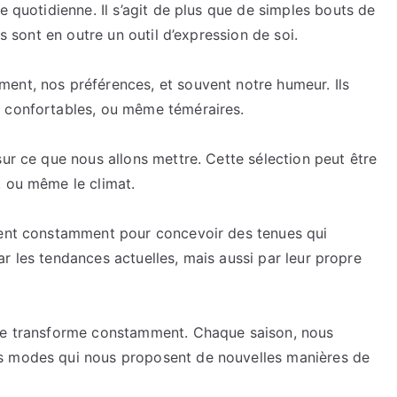
e quotidienne. Il s’agit de plus que de simples bouts de
vêtements
ls sont en outre un outil d’expression de soi.
occupent
une
position
ent, nos préférences, et souvent notre humeur. Ils
centrale
, confortables, ou même téméraires.
dans
notre
sur ce que nous allons mettre. Cette sélection peut être
existence.
, ou même le climat.
Il
s’agit
vrent constamment pour concevoir des tenues qui
de
bien
 par les tendances actuelles, mais aussi par leur propre
plus
que
de
 se transforme constamment. Chaque saison, nous
simples
s modes qui nous proposent de nouvelles manières de
pièces
de