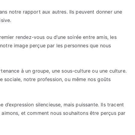
tissu.
ns notre rapport aux autres. Ils peuvent donner une
Ils
sive.
nous
défendent
contre
premier rendez-vous ou d’une soirée entre amis, les
les
notre image perçue par les personnes que nous
éléments,
mais
sont
rtenance à un groupe, une sous-culture ou une culture.
également
lle sociale, notre profession, ou même nos goûts
une
forme
d’expression
personnelle.
 d’expression silencieuse, mais puissante. Ils tracent
s aimons, et comment nous souhaitons être perçus par