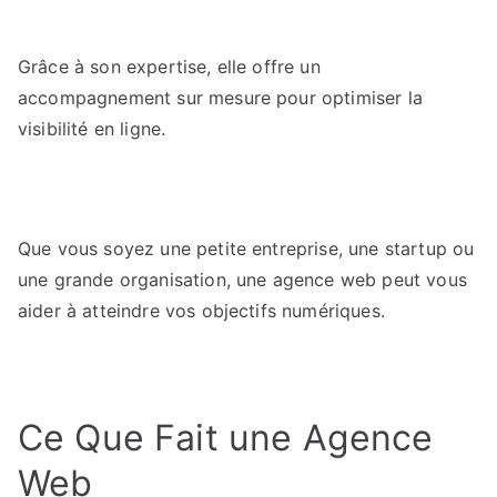
Les
erreurs
Grâce à son expertise, elle offre un
à
accompagnement sur mesure pour optimiser la
éviter
avec
visibilité en ligne.
une
agence
web
:
Que vous soyez une petite entreprise, une startup ou
guide
une grande organisation, une agence web peut vous
pour
aider à atteindre vos objectifs numériques.
une
collaboration
efficace.
Ce Que Fait une Agence
Web