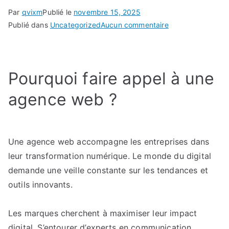
Par
qvixm
Publié le
novembre 15, 2025
sur
Publié dans
Uncategorized
Aucun commentaire
Pourquoi
externaliser
votre
Pourquoi faire appel à une
stratégie
digitale
agence web ?
?
Comment
optimiser
votre
Une agence web accompagne les entreprises dans
communication
leur transformation numérique. Le monde du digital
en
demande une veille constante sur les tendances et
ligne
outils innovants.
grâce
à
Les marques cherchent à maximiser leur impact
des
digital. S’entourer d’experts en communication
experts