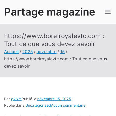
Aller
Partage magazine
au
contenu
https://www.borelroyalevtc.com :
Tout ce que vous devez savoir
Accueil
2025
novembre
15
https://www.borelroyalevtc.com : Tout ce que vous
devez savoir
Par
qvixm
Publié le
novembre 15, 2025
sur
Publié dans
Uncategorized
Aucun commentaire
https://www.bore