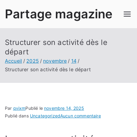
Aller
Partage magazine
au
contenu
Structurer son activité dès le
départ
Accueil
2025
novembre
14
Structurer son activité dès le départ
Par
qvixm
Publié le
novembre 14, 2025
sur
Publié dans
Uncategorized
Aucun commentaire
Structurer
son