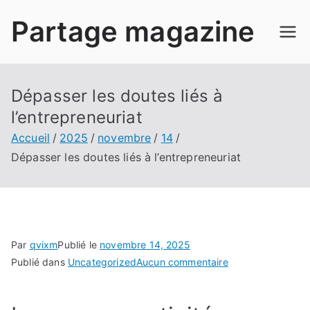
Aller
Partage magazine
au
contenu
Dépasser les doutes liés à
l’entrepreneuriat
Accueil
2025
novembre
14
Dépasser les doutes liés à l’entrepreneuriat
Par
qvixm
Publié le
novembre 14, 2025
sur
Publié dans
Uncategorized
Aucun commentaire
Dépasser
les