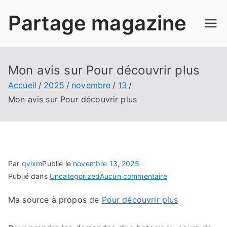
Aller
Partage magazine
au
contenu
Mon avis sur Pour découvrir plus
Accueil
2025
novembre
13
Mon avis sur Pour découvrir plus
Par
qvixm
Publié le
novembre 13, 2025
sur
Publié dans
Uncategorized
Aucun commentaire
Mon
Ma source à propos de
Pour découvrir plus
avis
sur
Pour