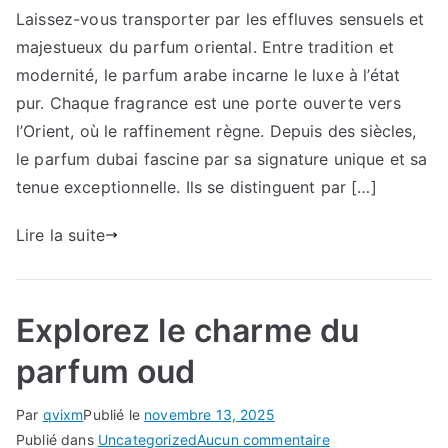
Laissez-vous transporter par les effluves sensuels et
le
majestueux du parfum oriental. Entre tradition et
fascinant
du
modernité, le parfum arabe incarne le luxe à l’état
parfum
pur. Chaque fragrance est une porte ouverte vers
dubai
l’Orient, où le raffinement règne. Depuis des siècles,
le parfum dubai fascine par sa signature unique et sa
tenue exceptionnelle. Ils se distinguent par […]
Lire la suite
Explorez le charme du
parfum oud
Par
qvixm
Publié le
novembre 13, 2025
sur
Publié dans
Uncategorized
Aucun commentaire