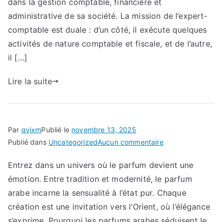
dans la gestion comptable, financière et
immobilier
administrative de sa société. La mission de l’expert-
comptable est duale : d’un côté, il exécute quelques
activités de nature comptable et fiscale, et de l’autre,
il […]
Lire la suite
Par
qvixm
Publié le
novembre 13, 2025
sur
Publié dans
Uncategorized
Aucun commentaire
Entrez dans un univers où le parfum devient une
émotion. Entre tradition et modernité, le parfum
arabe incarne la sensualité à l’état pur. Chaque
création est une invitation vers l’Orient, où l’élégance
s’exprime. Pourquoi les parfums arabes séduisent le