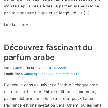
monde Depuis des siècles, le parfum arabe fascine
par sa signature unique et sa longévité. Ils […]
Lire la suite
Découvrez fascinant du
parfum arabe
Par
qvixm
Publié le
novembre 13, 2025
sur
Publié dans
Uncategorized
Aucun commentaire
Découvrez
Bienvenue dans un univers olfactif où chaque note
fascinant
raconte une histoire. Entre tradition et modernité, le
du
parfum
parfum dubai incarne le luxe à l’état pur. Chaque
arabe
fragrance est une invitation vers l’Orient, où les sens