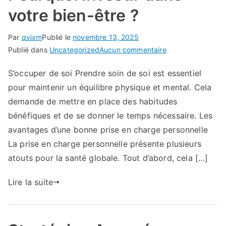
votre bien-être ?
Par
qvixm
Publié le
novembre 13, 2025
sur
Publié dans
Uncategorized
Aucun commentaire
Pourquoi
S’occuper de soi Prendre soin de soi est essentiel
investir
pour maintenir un équilibre physique et mental. Cela
dans
votre
demande de mettre en place des habitudes
bien-
bénéfiques et de se donner le temps nécessaire. Les
être
avantages d’une bonne prise en charge personnelle
?
La prise en charge personnelle présente plusieurs
atouts pour la santé globale. Tout d’abord, cela […]
Lire la suite