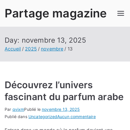
Aller
Partage magazine
au
contenu
Day:
novembre 13, 2025
Accueil
2025
novembre
13
Découvrez l’univers
fascinant du parfum arabe
Par
qvixm
Publié le
novembre 13, 2025
sur
Publié dans
Uncategorized
Aucun commentaire
Découvrez