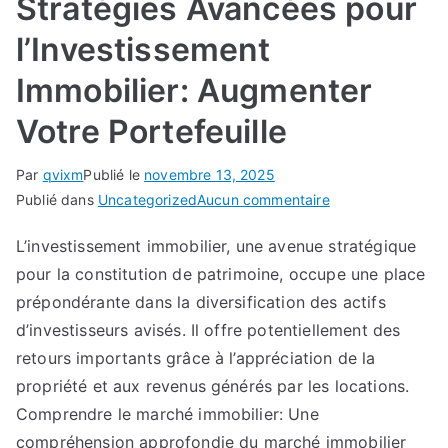
Stratégies Avancées pour
l’Investissement
Immobilier: Augmenter
Votre Portefeuille
Par
qvixm
Publié le
novembre 13, 2025
sur
Publié dans
Uncategorized
Aucun commentaire
Stratégies
L’investissement immobilier, une avenue stratégique
Avancées
pour la constitution de patrimoine, occupe une place
pour
l’Investissement
prépondérante dans la diversification des actifs
Immobilier:
d’investisseurs avisés. Il offre potentiellement des
Augmenter
retours importants grâce à l’appréciation de la
Votre
propriété et aux revenus générés par les locations.
Portefeuille
Comprendre le marché immobilier: Une
compréhension approfondie du marché immobilier