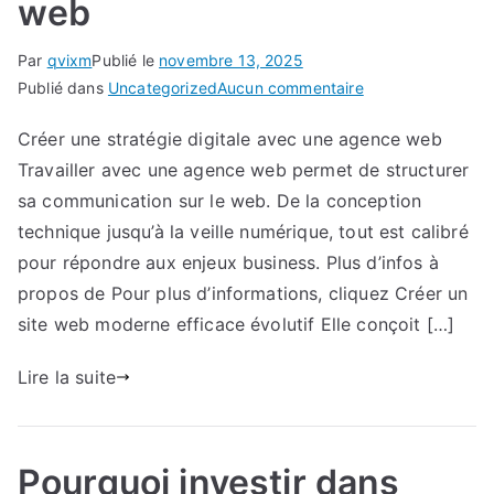
web
Par
qvixm
Publié le
novembre 13, 2025
sur
Publié dans
Uncategorized
Aucun commentaire
Piloter
Créer une stratégie digitale avec une agence web
sa
Travailler avec une agence web permet de structurer
communication
en
sa communication sur le web. De la conception
ligne
technique jusqu’à la veille numérique, tout est calibré
avec
pour répondre aux enjeux business. Plus d’infos à
une
propos de Pour plus d’informations, cliquez Créer un
agence
site web moderne efficace évolutif Elle conçoit […]
web
Lire la suite
Pourquoi investir dans