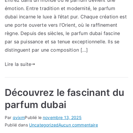
Entrez dans un monde où le parfum devient une
l’univers
émotion. Entre tradition et modernité, le parfum
fascinant
du
dubai incarne le luxe à l’état pur. Chaque création est
parfum
une porte ouverte vers l’Orient, où le raffinement
arabe
règne. Depuis des siècles, le parfum dubai fascine
par sa puissance et sa tenue exceptionnelle. Ils se
distinguent par une composition […]
Lire la suite
Découvrez le fascinant du
parfum dubai
Par
qvixm
Publié le
novembre 13, 2025
sur
Publié dans
Uncategorized
Aucun commentaire
Découvrez