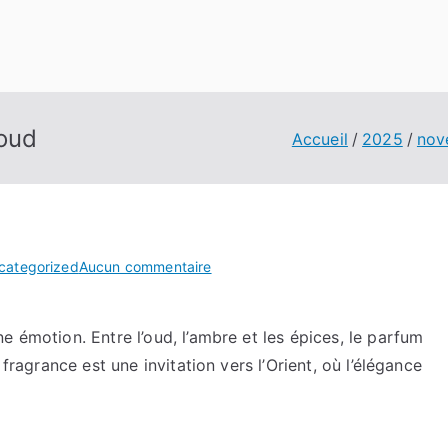
oud
Accueil
2025
nov
sur
categorized
Aucun commentaire
Explorez
le
e émotion. Entre l’oud, l’ambre et les épices, le parfum
charme
 fragrance est une invitation vers l’Orient, où l’élégance
du
parfum
oud