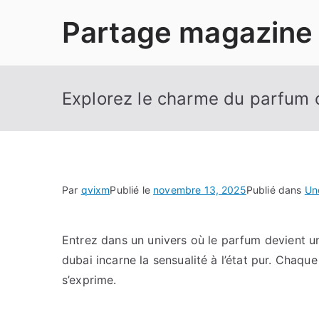
Aller
Partage magazine
au
contenu
Explorez le charme du parfum 
Par
qvixm
Publié le
novembre 13, 2025
Publié dans
Un
Entrez dans un univers où le parfum devient un
dubai incarne la sensualité à l’état pur. Chaque
s’exprime.