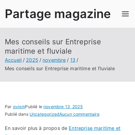
Aller
Partage magazine
au
contenu
Mes conseils sur Entreprise
maritime et fluviale
Accueil
2025
novembre
13
Mes conseils sur Entreprise maritime et fluviale
Par
qvixm
Publié le
novembre 13, 2025
sur
Publié dans
Uncategorized
Aucun commentaire
Mes
En savoir plus à propos de
Entreprise maritime et
conseils