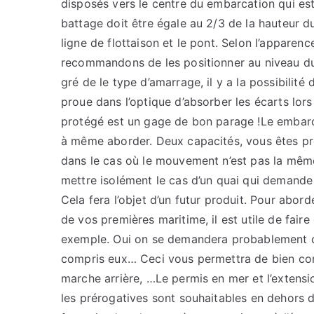
disposés vers le centre du embarcation qui est 
battage doit être égale au 2/3 de la hauteur du
ligne de flottaison et le pont. Selon l’appare
recommandons de les positionner au niveau du 
gré de le type d’amarrage, il y a la possibilité
proue dans l’optique d’absorber les écarts lors
protégé est un gage de bon parage !Le embarcat
à même aborder. Deux capacités, vous êtes pro
dans le cas où le mouvement n’est pas la même
mettre isolément le cas d’un quai qui demande
Cela fera l’objet d’un futur produit. Pour abor
de vos premières maritime, il est utile de fai
exemple. Oui on se demandera probablement ce
compris eux… Ceci vous permettra de bien con
marche arrière, …Le permis en mer et l’extensi
les prérogatives sont souhaitables en dehors d