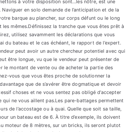
ettons à votre disposition sont…les nôtre, est une
le
 Naviguer en solo demande de l’anticipation et de la
site
votre barque au plancher, sur corps défunt ou le long
ici
nt les mêmes.Définissez la tranche que vous êtes prêt à
irez, utilisez savamment les déclarations que vous
sai du bateau et le cas échéant, le rapport de l’expert.
deur peut avoir un autre chercheur potentiel avec qui
eut être longue, vu que le vendeur peut présenter de
er le montant de vente ou de acheter la partie des
nez-vous que vous êtes proche de solutionner la
 davantage que de s’avérer être dogmatique et devoir
cessif choses et ne vous sentez pas obligé d’accepter
 qui ne vous aillent pas.Les pare-battages permettent
rs de l’accostage ou à quai. Quelle que soit sa taille,
r un bateau est de 6. À titre d’exemple, ils doivent
u moteur de 8 mètres, sur un bricks, ils seront plutot