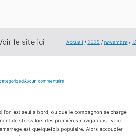
ir le site ici
Accueil
2025
novembre
1
sur
categorized
Aucun commentaire
Ce
que
vous
voulez
si l’on est seul à bord, ou que le compagnon se charge
savoir
ment de stress lors des premières navigations…voire
sur
d’amarrage est quelquefois populaire. Alors accoupler
Voir